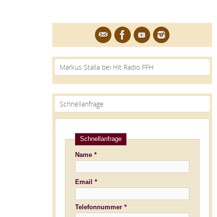
Markus Stalla bei Hit Radio FFH
Schnellanfrage
Schnellanfrage
Name
*
Bitte
Bitte
Email
*
lasse
lasse
dieses
dieses
Telefonnummer
*
Feld
Feld