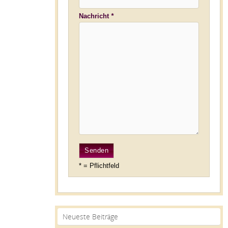
leer.
leer.
Nachricht
*
* = Pflichtfeld
Neueste Beiträge