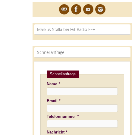
Markus Stalla bei Hit Radio FFH
Schnellanfrage
Schnellanfrage
Name
*
Bitte
Bitte
Email
*
lasse
lasse
dieses
dieses
Telefonnummer
*
Feld
Feld
leer.
leer.
Nachricht
*