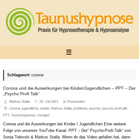
Zum
Inhalt
springen
Schlagwort:
corona
Corona und die Auswirkungen bei Kinder/Jugendlichen – PPT – Der
„Psycho Profi Talk“
Markus Stalla
29. Juli 2021
Praxisvideo
corona
,
jugendliche
,
kinder
,
Markus Stalla
,
probleme
,
psycho
,
psycho profi talk
,
PTT
,
Taunushypnose
,
Usingen
Corona und die Auswirkungen bei Kinder / Jugendlichen Eine weitere
Folge von unserem YouTube Kanal: PPT – Der“ Psycho-Profi-Talk“ von
Sonja Tolevski & Markus Stalla. Wenn dir das Video gefallen hat, dann