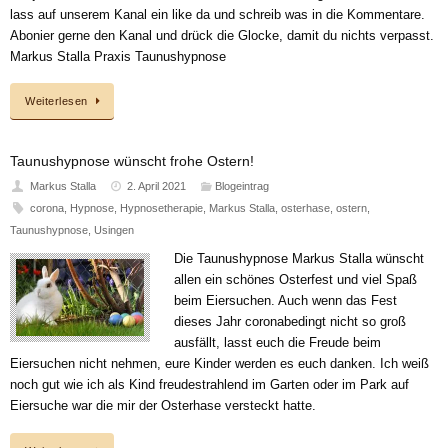
lass auf unserem Kanal ein like da und schreib was in die Kommentare.
Abonier gerne den Kanal und drück die Glocke, damit du nichts verpasst.
Markus Stalla Praxis Taunushypnose
Weiterlesen
Taunushypnose wünscht frohe Ostern!
Markus Stalla
2. April 2021
Blogeintrag
corona
,
Hypnose
,
Hypnosetherapie
,
Markus Stalla
,
osterhase
,
ostern
,
Taunushypnose
,
Usingen
Die Taunushypnose Markus Stalla wünscht
allen ein schönes Osterfest und viel Spaß
beim Eiersuchen. Auch wenn das Fest
dieses Jahr coronabedingt nicht so groß
ausfällt, lasst euch die Freude beim
Eiersuchen nicht nehmen, eure Kinder werden es euch danken. Ich weiß
noch gut wie ich als Kind freudestrahlend im Garten oder im Park auf
Eiersuche war die mir der Osterhase versteckt hatte.