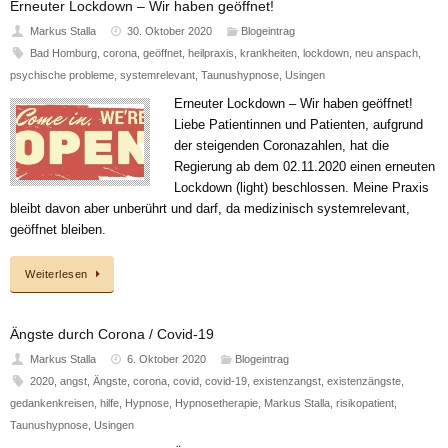
Erneuter Lockdown – Wir haben geöffnet!
Markus Stalla
30. Oktober 2020
Blogeintrag
Bad Homburg
,
corona
,
geöffnet
,
heilpraxis
,
krankheiten
,
lockdown
,
neu anspach
,
psychische probleme
,
systemrelevant
,
Taunushypnose
,
Usingen
Erneuter Lockdown – Wir haben geöffnet!
Liebe Patientinnen und Patienten, aufgrund
der steigenden Coronazahlen, hat die
Regierung ab dem 02.11.2020 einen erneuten
Lockdown (light) beschlossen. Meine Praxis
bleibt davon aber unberührt und darf, da medizinisch systemrelevant,
geöffnet bleiben.
Weiterlesen
Ängste durch Corona / Covid-19
Markus Stalla
6. Oktober 2020
Blogeintrag
2020
,
angst
,
Ängste
,
corona
,
covid
,
covid-19
,
existenzangst
,
existenzängste
,
gedankenkreisen
,
hilfe
,
Hypnose
,
Hypnosetherapie
,
Markus Stalla
,
risikopatient
,
Taunushypnose
,
Usingen