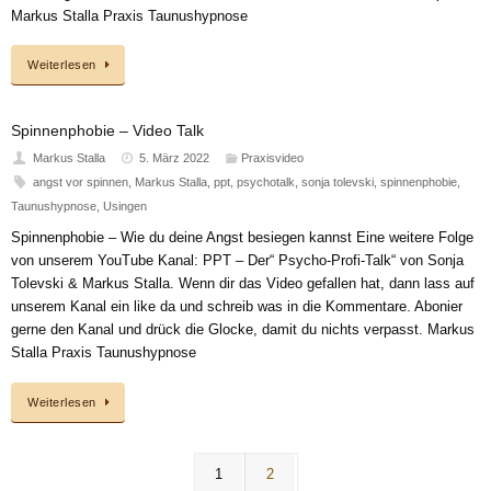
Markus Stalla Praxis Taunushypnose
Weiterlesen
Spinnenphobie – Video Talk
Markus Stalla
5. März 2022
Praxisvideo
angst vor spinnen
,
Markus Stalla
,
ppt
,
psychotalk
,
sonja tolevski
,
spinnenphobie
,
Taunushypnose
,
Usingen
Spinnenphobie – Wie du deine Angst besiegen kannst Eine weitere Folge
von unserem YouTube Kanal: PPT – Der“ Psycho-Profi-Talk“ von Sonja
Tolevski & Markus Stalla. Wenn dir das Video gefallen hat, dann lass auf
unserem Kanal ein like da und schreib was in die Kommentare. Abonier
gerne den Kanal und drück die Glocke, damit du nichts verpasst. Markus
Stalla Praxis Taunushypnose
Weiterlesen
1
2