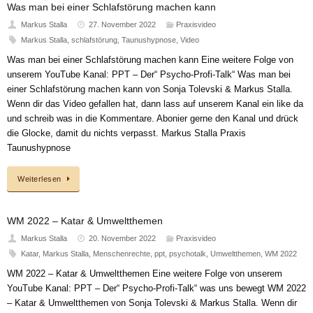
Was man bei einer Schlafstörung machen kann
Markus Stalla
27. November 2022
Praxisvideo
Markus Stalla
,
schlafstörung
,
Taunushypnose
,
Video
Was man bei einer Schlafstörung machen kann Eine weitere Folge von
unserem YouTube Kanal: PPT – Der“ Psycho-Profi-Talk“ Was man bei
einer Schlafstörung machen kann von Sonja Tolevski & Markus Stalla.
Wenn dir das Video gefallen hat, dann lass auf unserem Kanal ein like da
und schreib was in die Kommentare. Abonier gerne den Kanal und drück
die Glocke, damit du nichts verpasst. Markus Stalla Praxis
Taunushypnose
Weiterlesen
WM 2022 – Katar & Umweltthemen
Markus Stalla
20. November 2022
Praxisvideo
Katar
,
Markus Stalla
,
Menschenrechte
,
ppt
,
psychotalk
,
Umweltthemen
,
WM 2022
WM 2022 – Katar & Umweltthemen Eine weitere Folge von unserem
YouTube Kanal: PPT – Der“ Psycho-Profi-Talk“ was uns bewegt WM 2022
– Katar & Umweltthemen von Sonja Tolevski & Markus Stalla. Wenn dir