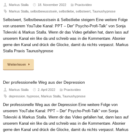
Markus Stalla
18. November 2022
Praxisvideo
Markus Stalla
,
selbstbewusstsein
,
selbstliebe
,
selbstwert
,
Taunushypnose
Selbstwert, Selbstbewusstsein & Selbstliebe steigern Eine weitere Folge
von unserem YouTube Kanal: PPT – Der“ Psycho-Profi-Talk“ von Sonja
Tolevski & Markus Stalla. Wenn dir das Video gefallen hat, dann lass auf
unserem Kanal ein like da und schreib was in die Kommentare. Abonier
gerne den Kanal und drück die Glocke, damit du nichts verpasst. Markus
Stalla Praxis Taunushypnose
Weiterlesen
Der professionelle Weg aus der Depression
Markus Stalla
2. April 2022
Praxisvideo
depression. hypnose
,
Markus Stalla
,
Taunushypnose
Der professionelle Weg aus der Depression Eine weitere Folge von
unserem YouTube Kanal: PPT – Der“ Psycho-Profi-Talk“ von Sonja
Tolevski & Markus Stalla. Wenn dir das Video gefallen hat, dann lass auf
unserem Kanal ein like da und schreib was in die Kommentare. Abonier
gerne den Kanal und drück die Glocke, damit du nichts verpasst. Markus