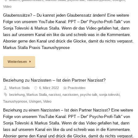
Video
Glaubenssätze? – Du kannst jeden Glaubenssatz ändern! Eine weitere
Folge von unserem YouTube Kanal: PPT – Der“ Psycho-Profi-Talk“ von
Sonja Tolevski & Markus Stalla. Wenn dir das Video gefallen hat, dann
lass auf unserem Kanal ein like da und schreib was in die Kommentare.
Abonier gerne den Kanal und drück die Glocke, damit du nichts verpasst.
Markus Stalla Praxis Taunushypnose
Weiterlesen
Beziehung zu Narzissten – Ist dein Partner Narzisst?
Markus Stalla
6. März 2022
Praxisvideo
beziehung
,
Markus Stalla
,
narzisst
,
narzissten
,
psycho talk
,
sonja tolevski
,
Taunushypnose
,
Usingen
,
Video
Beziehung zu einem Narzissten – Ist dein Partner Narzisst? Eine weitere
Folge von unserem YouTube Kanal: PPT – Der“ Psycho-Profi-Talk“ von
Sonja Tolevski & Markus Stalla. Wenn dir das Video gefallen hat, dann
lass auf unserem Kanal ein like da und schreib was in die Kommentare.
Abonier gerne den Kanal und drück die Glocke, damit du nichts verpasst.