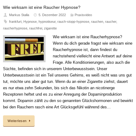
Wie wirksam ist eine Raucher Hypnose?
Markus Stalla
5. Dezember 2022
Praxisvideo
frankfurt
,
Hypnose
,
hypnotiseur
,
rauch-stopp-hypnose
,
rauchen
,
raucher
,
raucherhypnose
,
rauchfrei
,
zigarette
Wie wirksam ist eine Raucherhypnose?
Wenn du dich gerade fragst wie wirksam eine
Raucherhypnose ist, dann findest du
nachstehend vielleicht eine Antwort auf deine
Frage. Alle Konditionierungen, also auch die
Süchte, befinden sich in unserem Unterbewusstsein. Unser
Unterbewusstsein ist ein Teil unseres Gehirns, es weiß nicht was uns gut
tut, möchte uns aber gut tun. Wenn du an einer Zigarette ziehst, dauert
es nur etwa zehn Sekunden, bis sich das Nikotin an nicotinerge
Rezeptoren heftet und es zu einer Anregung der Dopaminproduktion
kommt. Dopamin zählt zu den so genannten Glückshormonen und bewirkt
bei den Rauchern rasch eine Art Glücksgefühl während des…
Weiterlesen