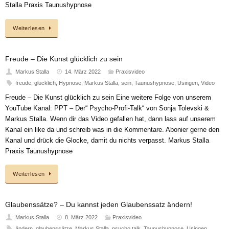
Stalla Praxis Taunushypnose
Weiterlesen
Freude – Die Kunst glücklich zu sein
Markus Stalla
14. März 2022
Praxisvideo
freude
,
glücklich
,
Hypnose
,
Markus Stalla
,
sein
,
Taunushypnose
,
Usingen
,
Video
Freude – Die Kunst glücklich zu sein Eine weitere Folge von unserem
YouTube Kanal: PPT – Der“ Psycho-Profi-Talk“ von Sonja Tolevski &
Markus Stalla. Wenn dir das Video gefallen hat, dann lass auf unserem
Kanal ein like da und schreib was in die Kommentare. Abonier gerne den
Kanal und drück die Glocke, damit du nichts verpasst. Markus Stalla
Praxis Taunushypnose
Weiterlesen
Glaubenssätze? – Du kannst jeden Glaubenssatz ändern!
Markus Stalla
8. März 2022
Praxisvideo
ändern
,
glaubenssätze
,
Markus Stalla
,
psycho talk
,
Taunushypnose
,
Usingen
,