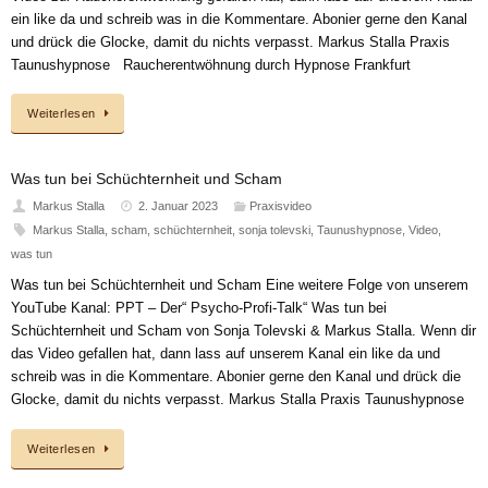
ein like da und schreib was in die Kommentare. Abonier gerne den Kanal
und drück die Glocke, damit du nichts verpasst. Markus Stalla Praxis
Taunushypnose Raucherentwöhnung durch Hypnose Frankfurt
Weiterlesen
Was tun bei Schüchternheit und Scham
Markus Stalla
2. Januar 2023
Praxisvideo
Markus Stalla
,
scham
,
schüchternheit
,
sonja tolevski
,
Taunushypnose
,
Video
,
was tun
Was tun bei Schüchternheit und Scham Eine weitere Folge von unserem
YouTube Kanal: PPT – Der“ Psycho-Profi-Talk“ Was tun bei
Schüchternheit und Scham von Sonja Tolevski & Markus Stalla. Wenn dir
das Video gefallen hat, dann lass auf unserem Kanal ein like da und
schreib was in die Kommentare. Abonier gerne den Kanal und drück die
Glocke, damit du nichts verpasst. Markus Stalla Praxis Taunushypnose
Weiterlesen