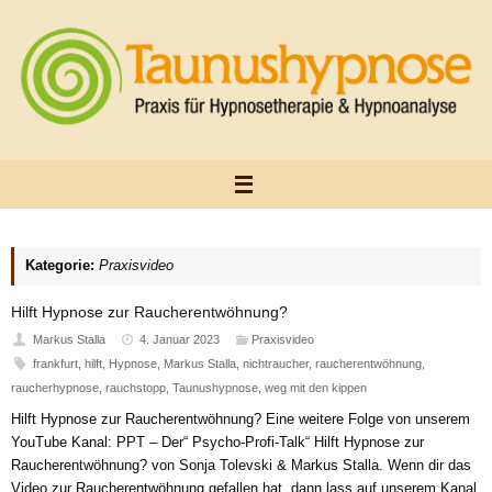
Zum
Inhalt
springen
Kategorie:
Praxisvideo
Hilft Hypnose zur Raucherentwöhnung?
Markus Stalla
4. Januar 2023
Praxisvideo
frankfurt
,
hilft
,
Hypnose
,
Markus Stalla
,
nichtraucher
,
raucherentwöhnung
,
raucherhypnose
,
rauchstopp
,
Taunushypnose
,
weg mit den kippen
Hilft Hypnose zur Raucherentwöhnung? Eine weitere Folge von unserem
YouTube Kanal: PPT – Der“ Psycho-Profi-Talk“ Hilft Hypnose zur
Raucherentwöhnung? von Sonja Tolevski & Markus Stalla. Wenn dir das
Video zur Raucherentwöhnung gefallen hat, dann lass auf unserem Kanal