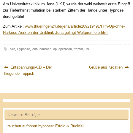
Am Universitätsklinikum Jena (UKJ) wurde der wohl weltweit erste Eingriff
zur Tiefenhirnstimulation bei starkem Zittern der Hände unter Hypnose
durchgeführt.
Zum Artikel:
www.thueringen24.de/jena/article209219491/Hirn-Op-ohne-
Narkose-Aerzten-der-Uniklinik-Jena-gelingt-Weltpremiere.html
hirn
,
Hypnose
,
jena
,
narkose
,
op
,
operation
,
tremor
,
uni
.
Entspannungs-CD – Der
Grüße aus Kroatien
fliegende Teppich
Neueste Beiträge
rauchen aufhören hypnose: Erfolg & Rückfall