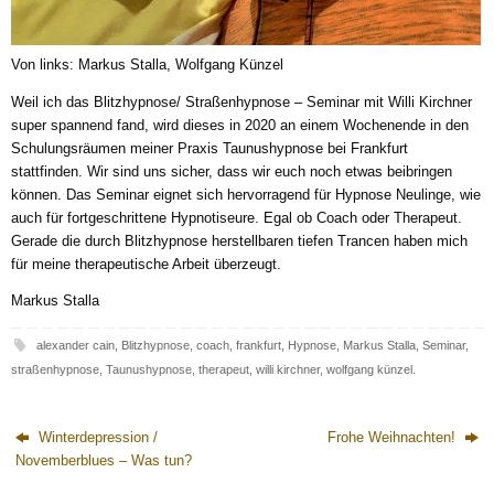
Von links: Markus Stalla, Wolfgang Künzel
Weil ich das Blitzhypnose/ Straßenhypnose – Seminar mit Willi Kirchner
super spannend fand, wird dieses in 2020 an einem Wochenende in den
Schulungsräumen meiner Praxis Taunushypnose bei Frankfurt
stattfinden. Wir sind uns sicher, dass wir euch noch etwas beibringen
können. Das Seminar eignet sich hervorragend für Hypnose Neulinge, wie
auch für fortgeschrittene Hypnotiseure. Egal ob Coach oder Therapeut.
Gerade die durch Blitzhypnose herstellbaren tiefen Trancen haben mich
für meine therapeutische Arbeit überzeugt.
Markus Stalla
alexander cain
,
Blitzhypnose
,
coach
,
frankfurt
,
Hypnose
,
Markus Stalla
,
Seminar
,
straßenhypnose
,
Taunushypnose
,
therapeut
,
willi kirchner
,
wolfgang künzel
.
Winterdepression /
Frohe Weihnachten!
Novemberblues – Was tun?