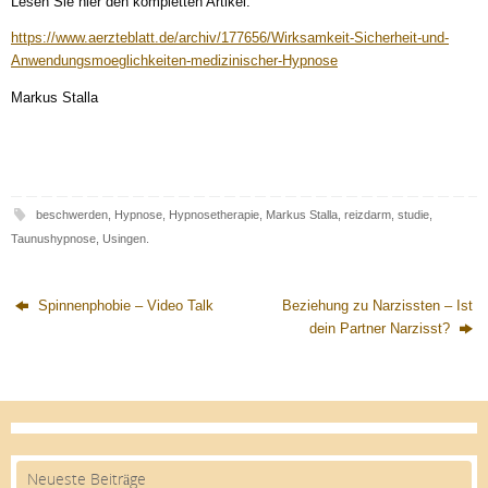
Lesen Sie hier den kompletten Artikel:
https://www.aerzteblatt.de/archiv/177656/Wirksamkeit-Sicherheit-und-
Anwendungsmoeglichkeiten-medizinischer-Hypnose
Markus Stalla
beschwerden
,
Hypnose
,
Hypnosetherapie
,
Markus Stalla
,
reizdarm
,
studie
,
Taunushypnose
,
Usingen
.
Spinnenphobie – Video Talk
Beziehung zu Narzissten – Ist
dein Partner Narzisst?
Neueste Beiträge