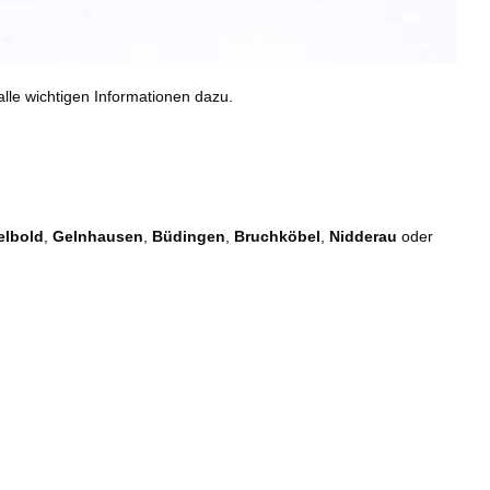
lle wichtigen Informationen dazu.
elbold
,
Gelnhausen
,
Büdingen
,
Bruchköbel
,
Nidderau
oder