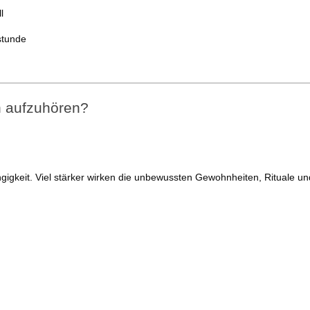
l
stunde
n aufzuhören?
.
hängigkeit. Viel stärker wirken die unbewussten Gewohnheiten, Rituale 