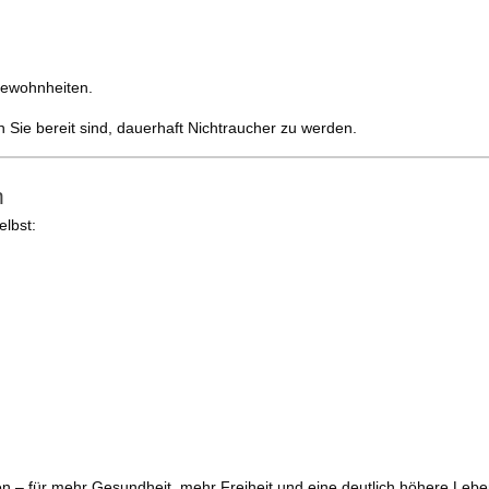
Gewohnheiten.
 Sie bereit sind, dauerhaft Nichtraucher zu werden.
n
elbst:
n – für mehr Gesundheit, mehr Freiheit und eine deutlich höhere Leben