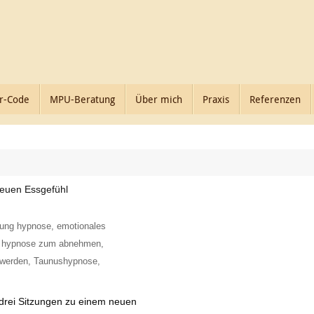
r-Code
MPU-Beratung
Über mich
Praxis
Referenzen
neuen Essgefühl
tzung hypnose
,
emotionales
,
hypnose zum abnehmen
,
swerden
,
Taunushypnose
,
 drei Sitzungen zu einem neuen