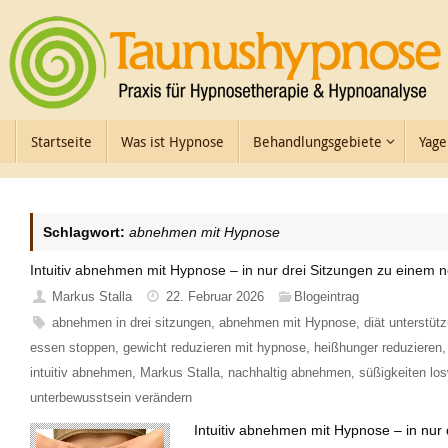
Zum
Inhalt
springen
Zum
Startseite
Was ist Hypnose
Behandlungsgebiete
Yage
Inhalt
springen
Schlagwort:
abnehmen mit Hypnose
Intuitiv abnehmen mit Hypnose – in nur drei Sitzungen zu einem 
Markus Stalla
22. Februar 2026
Blogeintrag
abnehmen in drei sitzungen
,
abnehmen mit Hypnose
,
diät unterstü
essen stoppen
,
gewicht reduzieren mit hypnose
,
heißhunger reduzieren
intuitiv abnehmen
,
Markus Stalla
,
nachhaltig abnehmen
,
süßigkeiten lo
unterbewusstsein verändern
Intuitiv abnehmen mit Hypnose – in nur