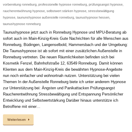
vorbereitung ronneburg
,
professionelle hypnose ronneburg
,
prüfungsangst hypnose
,
raucherentwöhnung hypnose
,
selbstwert stärken hypnose
,
stressbewältigung
hypnose
,
taununshypnose außenstelle ronneburg
,
taunushypnose hessen
,
taunushypnose ronneburg
Taunushypnose jetzt auch in Ronneburg Hypnose und MPU-Beratung ab
sofort auch im Main-Kinzig-Kreis Gute Nachrichten für alle Menschen aus
Ronneburg, Büdingen, Langenselbold, Hammersbach und der Umgebung:
Die Taunushypnose ist ab sofort mit einer zusätzlichen Außenstelle in
Ronneburg vertreten. Die neuen Räumlichkeiten befinden sich bei
Kosmetik Fenzel, Bahnhofstraße 12, 63549 Ronneburg. Damit können
Klienten aus dem Main-Kinzig-Kreis die bewährten Hypnose-Angebote
nun noch einfacher und wohnortnah nutzen. Unterstützung bei vielen
Themen In der Außenstelle Ronneburg biete ich unter anderem Hypnose
zur Unterstützung bei: Ängsten und Panikattacken Prüfungsangst
Raucherentwöhnung Stressbewältigung und Entspannung Persönlicher
Entwicklung und Selbstwertstärkung Darüber hinaus unterstütze ich
Betroffene mit einer…
Weiterlesen