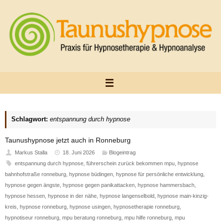
Zum
Inhalt
springen
Schlagwort:
entspannung durch hypnose
Taunushypnose jetzt auch in Ronneburg
Markus Stalla
18. Juni 2026
Blogeintrag
entspannung durch hypnose
,
führerschein zurück bekommen mpu
,
hypnose
bahnhofstraße ronneburg
,
hypnose büdingen
,
hypnose für persönliche entwicklung
,
hypnose gegen ängste
,
hypnose gegen panikattacken
,
hypnose hammersbach
,
hypnose hessen
,
hypnose in der nähe
,
hypnose langenselbold
,
hypnose main-kinzig-
kreis
,
hypnose ronneburg
,
hypnose usingen
,
hypnosetherapie ronneburg
,
hypnotiseur ronneburg
,
mpu beratung ronneburg
,
mpu hilfe ronneburg
,
mpu