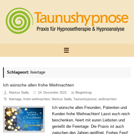
Zum
Inhalt
springen
Schlagwort:
feiertage
Ich wünsche allen frohe Weihnachten
Markus Stalla
24. Dezember 2022
Blogeintrag
feiertage
,
frohe weihnachten
,
Markus Stalla
,
Taunushypnose
,
weihnachten
Ich wünsche allen Freunden, Patienten und
Kunden frohe Weihnachten! Lasst euch reich
beschenken, feiert mit euren Liebsten und
genießt die Feiertage. Die Praxis ist auch
zwischen den Jahren geöffnet. Frohes Fest!