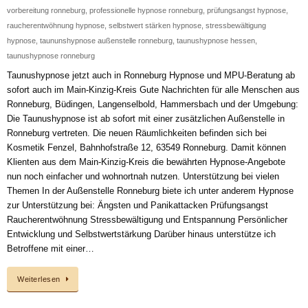
vorbereitung ronneburg
,
professionelle hypnose ronneburg
,
prüfungsangst hypnose
,
raucherentwöhnung hypnose
,
selbstwert stärken hypnose
,
stressbewältigung
hypnose
,
taununshypnose außenstelle ronneburg
,
taunushypnose hessen
,
taunushypnose ronneburg
Taunushypnose jetzt auch in Ronneburg Hypnose und MPU-Beratung ab
sofort auch im Main-Kinzig-Kreis Gute Nachrichten für alle Menschen aus
Ronneburg, Büdingen, Langenselbold, Hammersbach und der Umgebung:
Die Taunushypnose ist ab sofort mit einer zusätzlichen Außenstelle in
Ronneburg vertreten. Die neuen Räumlichkeiten befinden sich bei
Kosmetik Fenzel, Bahnhofstraße 12, 63549 Ronneburg. Damit können
Klienten aus dem Main-Kinzig-Kreis die bewährten Hypnose-Angebote
nun noch einfacher und wohnortnah nutzen. Unterstützung bei vielen
Themen In der Außenstelle Ronneburg biete ich unter anderem Hypnose
zur Unterstützung bei: Ängsten und Panikattacken Prüfungsangst
Raucherentwöhnung Stressbewältigung und Entspannung Persönlicher
Entwicklung und Selbstwertstärkung Darüber hinaus unterstütze ich
Betroffene mit einer…
Weiterlesen