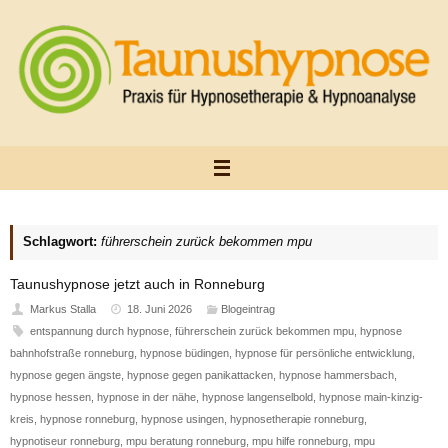
Zum
Inhalt
springen
Schlagwort:
führerschein zurück bekommen mpu
Taunushypnose jetzt auch in Ronneburg
Markus Stalla
18. Juni 2026
Blogeintrag
entspannung durch hypnose
,
führerschein zurück bekommen mpu
,
hypnose
bahnhofstraße ronneburg
,
hypnose büdingen
,
hypnose für persönliche entwicklung
,
hypnose gegen ängste
,
hypnose gegen panikattacken
,
hypnose hammersbach
,
hypnose hessen
,
hypnose in der nähe
,
hypnose langenselbold
,
hypnose main-kinzig-
kreis
,
hypnose ronneburg
,
hypnose usingen
,
hypnosetherapie ronneburg
,
hypnotiseur ronneburg
,
mpu beratung ronneburg
,
mpu hilfe ronneburg
,
mpu