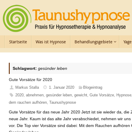
Zum
Inhalt
springen
Zum
Startseite
Was ist Hypnose
Behandlungsgebiete
Yage
Inhalt
springen
Schlagwort:
gesünder leben
Gute Vorsätze für 2020
Markus Stalla
1. Januar 2020
Blogeintrag
2020
,
abnehmen
,
gesünder leben
,
gewicht
,
Gute Vorsätze
,
Hypnose
dem rauchen aufhören
,
Taunushypnose
Gute Vorsätze für das neue Jahr 2020 Jetzt ist sie wieder da, die 
neue Jahr. Kaum ist das alte Jahr verabschiedet, nehmen wir uns 
vor. Die Top vier Vorsätze sind dabei: Mit dem Rauchen aufhöre