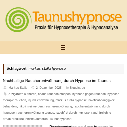
Zum
Inhalt
springen
Schlagwort:
markus stalla hypnose
Nachhaltige Raucherentwöhnung durch Hypnose im Taunus
Markus Stalla
2. Dezember 2025
Blogeintrag
e-zigarette aufhören
,
heads rauchen stoppen
,
hypnose gegen rauchen
,
hypnose
therapie rauchen
,
liquids entwöhnung
,
markus stalla hypnose
,
nikotinabhängigkeit
behandeln
,
nikotinfrei werden
,
raucherentwöhnung
,
raucherentwöhnung durch
hypnose
,
raucherentwöhnung taunus
,
rauchfrei durch hypnose
,
rauchfrei ohne
ersatzprodukte
,
shisha aufhören
,
Taunushypnose
Raucherentwöhnung durch Hypnose im