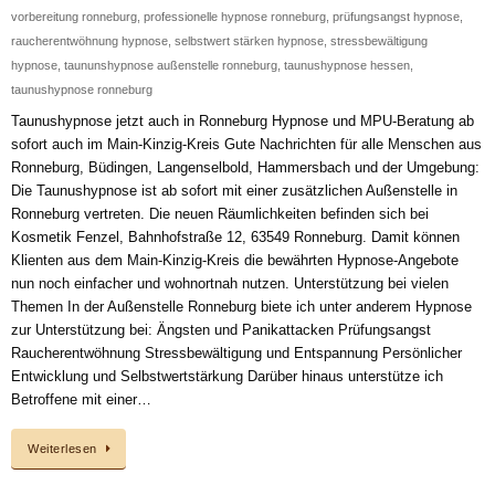
vorbereitung ronneburg
,
professionelle hypnose ronneburg
,
prüfungsangst hypnose
,
raucherentwöhnung hypnose
,
selbstwert stärken hypnose
,
stressbewältigung
hypnose
,
taununshypnose außenstelle ronneburg
,
taunushypnose hessen
,
taunushypnose ronneburg
Taunushypnose jetzt auch in Ronneburg Hypnose und MPU-Beratung ab
sofort auch im Main-Kinzig-Kreis Gute Nachrichten für alle Menschen aus
Ronneburg, Büdingen, Langenselbold, Hammersbach und der Umgebung:
Die Taunushypnose ist ab sofort mit einer zusätzlichen Außenstelle in
Ronneburg vertreten. Die neuen Räumlichkeiten befinden sich bei
Kosmetik Fenzel, Bahnhofstraße 12, 63549 Ronneburg. Damit können
Klienten aus dem Main-Kinzig-Kreis die bewährten Hypnose-Angebote
nun noch einfacher und wohnortnah nutzen. Unterstützung bei vielen
Themen In der Außenstelle Ronneburg biete ich unter anderem Hypnose
zur Unterstützung bei: Ängsten und Panikattacken Prüfungsangst
Raucherentwöhnung Stressbewältigung und Entspannung Persönlicher
Entwicklung und Selbstwertstärkung Darüber hinaus unterstütze ich
Betroffene mit einer…
Weiterlesen