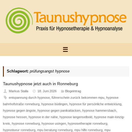
Zum
Inhalt
springen
Schlagwort:
prüfungsangst hypnose
Taunushypnose jetzt auch in Ronneburg
Markus Stalla
18. Juni 2026
Blogeintrag
entspannung durch hypnose
,
führerschein zurück bekommen mpu
,
hypnose
bahnhofstraße ronneburg
,
hypnose büdingen
,
hypnose für persönliche entwicklung
,
hypnose gegen ängste
,
hypnose gegen panikattacken
,
hypnose hammersbach
,
hypnose hessen
,
hypnose in der nähe
,
hypnose langenselbold
,
hypnose main-kinzig-
kreis
,
hypnose ronneburg
,
hypnose usingen
,
hypnosetherapie ronneburg
,
hypnotiseur ronneburg
,
mpu beratung ronneburg
,
mpu hilfe ronneburg
,
mpu