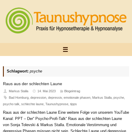
Zum
Inhalt
springen
Schlagwort:
psyche
Raus aus der schlechten Laune
Markus Stalla
14. Mai 2023
Blogeintrag
Bad Homburg
,
depression
,
depressiv
,
emotionale phasen
,
Markus Stalla
,
psyche
,
psycho talk
,
schlechte laune
,
Taunushypnose
,
tipps
Raus aus der schlechten Laune Eine weitere Folge von unserem YouTube
Kanal: PPT – Der“ Psycho-Profi-Talk“ Raus aus der schlechten Laune
von Sonja Tolevski & Markus Stalla. Emotionale Verstimmung und
depressive Phasen müssen nicht sein. Schlechte Laune und depressive