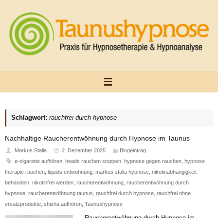
Zum
Inhalt
springen
Schlagwort:
rauchfrei durch hypnose
Nachhaltige Raucherentwöhnung durch Hypnose im Taunus
Markus Stalla
2. Dezember 2025
Blogeintrag
e-zigarette aufhören
,
heads rauchen stoppen
,
hypnose gegen rauchen
,
hypnose
therapie rauchen
,
liquids entwöhnung
,
markus stalla hypnose
,
nikotinabhängigkeit
behandeln
,
nikotinfrei werden
,
raucherentwöhnung
,
raucherentwöhnung durch
hypnose
,
raucherentwöhnung taunus
,
rauchfrei durch hypnose
,
rauchfrei ohne
ersatzprodukte
,
shisha aufhören
,
Taunushypnose
Raucherentwöhnung durch Hypnose im