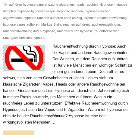
aufhören hypnose vape entzug
,
e-zigaretten
,
heads rauchen
,
Hypnose
,
hypnose
dampfen
,
hypnose hypnosetherapie
,
hypnose rauchen
,
hypnose rauchen
abgewöhnen
,
hypnose rauchen aufhören ohne entzug
,
hypnose raucherentwöhnung
,
hypnose vapes aufhören
,
Markus Stalla
,
rauchen aufhören
,
raucherentwöhnung
,
raucherentwöhnung durch hypnose
,
rauchfrei durch hypnose
,
rauchfrei werden
,
rauchgewohnheiten hypnose
Raucherentwöhnung durch Hypnose: Auch
bei Vapes und anderen Rauchgewohnheiten
Der Wunsch, mit dem Rauchen aufzuhören,
ist für viele Menschen ein wichtiger Schritt zu
einem gesünderen Leben. Doch oft ist es
schwer, sich von alten Gewohnheiten zu lösen – ob es sich um
klassische Zigaretten, Vapes, Heads oder andere Rauchgewohnheiten
handelt. Genau hier setzt die Hypnose an, die ich seit Jahren erfolgreich
in meiner Praxis anwende, um Menschen auf ihrem Weg in ein
rauchfreies Leben zu unterstützen. Effektive Raucherentwöhnung durch
Hypnose jetzt auch bei Vapes und E-Zigaretten. Warum ist Hypnose so
effektiv bei der Raucherentwöhnung? Hypnose ist eine der
wirkungsvollsten Methoden,…