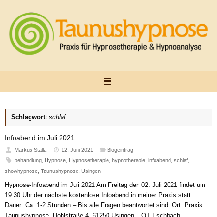
Zum
Inhalt
springen
Schlagwort:
schlaf
Infoabend im Juli 2021
Markus Stalla
12. Juni 2021
Blogeintrag
behandlung
,
Hypnose
,
Hypnosetherapie
,
hypnotherapie
,
infoabend
,
schlaf
,
showhypnose
,
Taunushypnose
,
Usingen
Hypnose-Infoabend im Juli 2021 Am Freitag den 02. Juli 2021 findet um
19.30 Uhr der nächste kostenlose Infoabend in meiner Praxis statt.
Dauer: Ca. 1-2 Stunden – Bis alle Fragen beantwortet sind. Ort: Praxis
Taunushypnose, Hohlstraße 4, 61250 Usingen – OT Eschbach