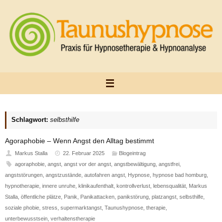
Zum
Inhalt
springen
Schlagwort:
selbsthilfe
Agoraphobie – Wenn Angst den Alltag bestimmt
Markus Stalla
22. Februar 2025
Blogeintrag
agoraphobie
,
angst
,
angst vor der angst
,
angstbewältigung
,
angstfrei
,
angststörungen
,
angstzustände
,
autofahren angst
,
Hypnose
,
hypnose bad homburg
,
hypnotherapie
,
innere unruhe
,
klinikaufenthalt
,
kontrollverlust
,
lebensqualität
,
Markus
Stalla
,
öffentliche plätze
,
Panik
,
Panikattacken
,
panikstörung
,
platzangst
,
selbsthilfe
,
soziale phobie
,
stress
,
supermarktangst
,
Taunushypnose
,
therapie
,
unterbewusstsein
,
verhaltenstherapie