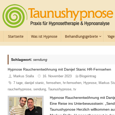
Zum
Inhalt
springen
Zum
Startseite
Was ist Hypnose
Behandlungsgebiete
Yage
Inhalt
springen
Schlagwort:
sendung
Hypnose Raucherentwöhnung mit Danijel Stanic HR-Fernsehen
Markus Stalla
16. November 2023
Blogeintrag
7 tage
,
danijel stanic
,
fernsehen
,
hr-fernsehen
,
Hypnose
,
Markus Sta
raucherhypnose
,
sendung
,
Taunushypnose
,
tv
Hypnose Raucherentwöhnung mit Danije
Eine Reise ins Unterbewusstsein: „Send
Taunushypnose Herzlich willkommen auf 