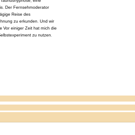
r Taunushypnose, eine
is. Der Fernsehmoderator
tägige Reise des
öhnung zu erkunden. Und wir
 Vor einiger Zeit hat mich die
Selbstexperiment zu nutzen.