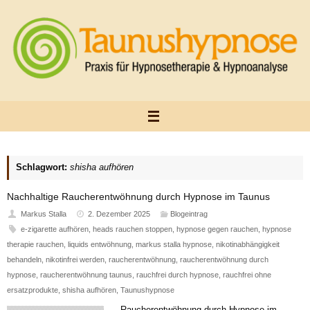
Zum
Inhalt
springen
Schlagwort:
shisha aufhören
Nachhaltige Raucherentwöhnung durch Hypnose im Taunus
Markus Stalla
2. Dezember 2025
Blogeintrag
e-zigarette aufhören
,
heads rauchen stoppen
,
hypnose gegen rauchen
,
hypnose
therapie rauchen
,
liquids entwöhnung
,
markus stalla hypnose
,
nikotinabhängigkeit
behandeln
,
nikotinfrei werden
,
raucherentwöhnung
,
raucherentwöhnung durch
hypnose
,
raucherentwöhnung taunus
,
rauchfrei durch hypnose
,
rauchfrei ohne
ersatzprodukte
,
shisha aufhören
,
Taunushypnose
Raucherentwöhnung durch Hypnose im