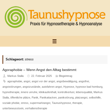
Zum
Inhalt
springen
Schlagwort:
stress
Agoraphobie – Wenn Angst den Alltag bestimmt
Markus Stalla
22. Februar 2025
Blogeintrag
agoraphobie
,
angst
,
angst vor der angst
,
angstbewältigung
,
angstfrei
,
angststörungen
,
angstzustände
,
autofahren angst
,
Hypnose
,
hypnose bad homburg
,
hypnotherapie
,
innere unruhe
,
klinikaufenthalt
,
kontrollverlust
,
lebensqualität
,
Markus
Stalla
,
öffentliche plätze
,
Panik
,
Panikattacken
,
panikstörung
,
platzangst
,
selbsthilfe
,
soziale phobie
,
stress
,
supermarktangst
,
Taunushypnose
,
therapie
,
unterbewusstsein
,
verhaltenstherapie