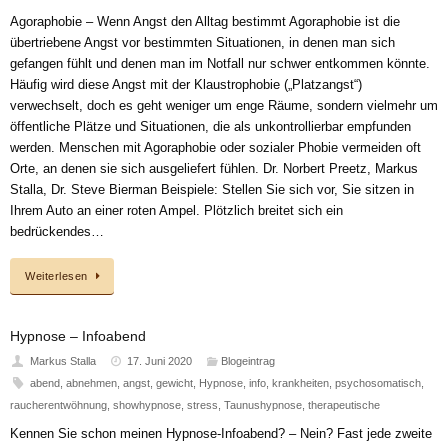
Agoraphobie – Wenn Angst den Alltag bestimmt Agoraphobie ist die
übertriebene Angst vor bestimmten Situationen, in denen man sich
gefangen fühlt und denen man im Notfall nur schwer entkommen könnte.
Häufig wird diese Angst mit der Klaustrophobie („Platzangst“)
verwechselt, doch es geht weniger um enge Räume, sondern vielmehr um
öffentliche Plätze und Situationen, die als unkontrollierbar empfunden
werden. Menschen mit Agoraphobie oder sozialer Phobie vermeiden oft
Orte, an denen sie sich ausgeliefert fühlen. Dr. Norbert Preetz, Markus
Stalla, Dr. Steve Bierman Beispiele: Stellen Sie sich vor, Sie sitzen in
Ihrem Auto an einer roten Ampel. Plötzlich breitet sich ein
bedrückendes…
Weiterlesen
Hypnose – Infoabend
Markus Stalla
17. Juni 2020
Blogeintrag
abend
,
abnehmen
,
angst
,
gewicht
,
Hypnose
,
info
,
krankheiten
,
psychosomatisch
,
raucherentwöhnung
,
showhypnose
,
stress
,
Taunushypnose
,
therapeutische
Kennen Sie schon meinen Hypnose-Infoabend? – Nein? Fast jede zweite