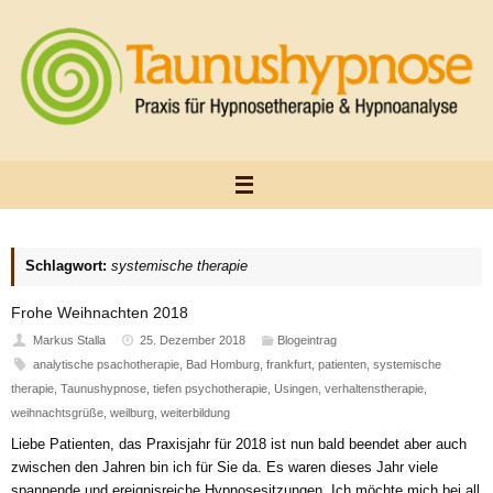
Zum
Inhalt
springen
Schlagwort:
systemische therapie
Frohe Weihnachten 2018
Markus Stalla
25. Dezember 2018
Blogeintrag
analytische psachotherapie
,
Bad Homburg
,
frankfurt
,
patienten
,
systemische
therapie
,
Taunushypnose
,
tiefen psychotherapie
,
Usingen
,
verhaltenstherapie
,
weihnachtsgrüße
,
weilburg
,
weiterbildung
Liebe Patienten, das Praxisjahr für 2018 ist nun bald beendet aber auch
zwischen den Jahren bin ich für Sie da. Es waren dieses Jahr viele
spannende und ereignisreiche Hypnosesitzungen. Ich möchte mich bei all