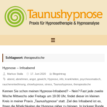
Zum
Inhalt
springen
Schlagwort:
therapeutische
Hypnose – Infoabend
Markus Stalla
17. Juni 2020
Blogeintrag
abend
,
abnehmen
,
angst
,
gewicht
,
Hypnose
,
info
,
krankheiten
,
psychosomatisch
,
raucherentwöhnung
,
showhypnose
,
stress
,
Taunushypnose
,
therapeutische
Kennen Sie schon meinen Hypnose-Infoabend? – Nein? Fast jede zweite
Woche Mittwochs oder Freitags um 19.00 Uhr, findet dieser im kleinen
Kreis in meiner Praxis „Taunushypnose“ statt. Ziel des Infoabend ist es,
Ihnen die Möglichkeiten der Hypnose näher zu bringen. In lockerer Runde