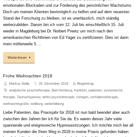
emotionalen Blockaden und zur Förderung des persönlichen Wachstums.
Doch um meinen Klienten bestmöglich zu helfen und auf dem neuesten
Stand der Forschung zu bleiben, ist es unerlässlich, mich ständig
weiterzubilden. Darum bin ich vom 12. Juli bis einschließlich 15. Juli
wieder in Magdeburg bei Dr. Norbert Preetz um mich nach den
amerikanischen Richtlinien von Ed Yager zu zertifizieren. Dies ist dann
mein mittlerweile 5.…
Weiterlesen
Frohe Weihnachten 2018
Markus Stalla
25. Dezember 2018
Blogeintrag
analytische psachotherapie
,
Bad Homburg
,
frankfurt
,
patienten
,
systemische
therapie
,
Taunushypnose
,
tiefen psychotherapie
,
Usingen
,
verhaltenstherapie
,
weihnachtsgrüße
,
weilburg
,
weiterbildung
Liebe Patienten, das Praxisjahr für 2018 ist nun bald beendet aber auch
zwischen den Jahren bin ich für Sie da. Es waren dieses Jahr viele
spannende und ereignisreiche Hypnosesitzungen. Ich möchte mich bei all
meinen Kunden die Ihren Weg in 2018 in meine Praxis gefunden haben