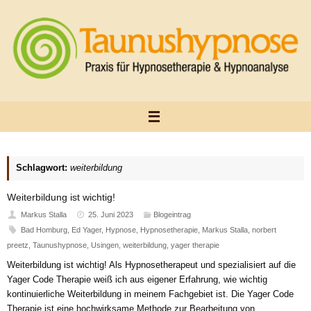
Zum
Inhalt
springen
Schlagwort:
weiterbildung
Weiterbildung ist wichtig!
Markus Stalla
25. Juni 2023
Blogeintrag
Bad Homburg
,
Ed Yager
,
Hypnose
,
Hypnosetherapie
,
Markus Stalla
,
norbert
preetz
,
Taunushypnose
,
Usingen
,
weiterbildung
,
yager therapie
Weiterbildung ist wichtig! Als Hypnosetherapeut und spezialisiert auf die
Yager Code Therapie weiß ich aus eigener Erfahrung, wie wichtig
kontinuierliche Weiterbildung in meinem Fachgebiet ist. Die Yager Code
Therapie ist eine hochwirksame Methode zur Bearbeitung von