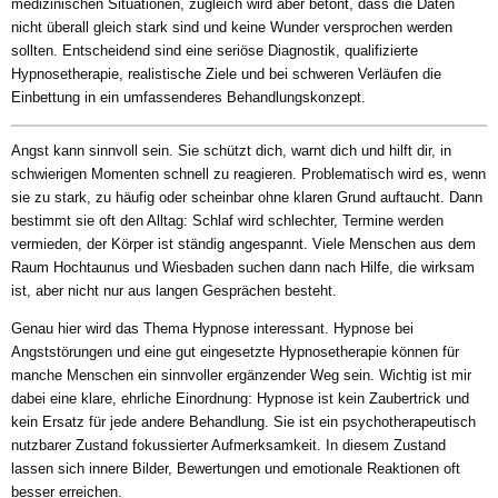
medizinischen Situationen, zugleich wird aber betont, dass die Daten
nicht überall gleich stark sind und keine Wunder versprochen werden
sollten. Entscheidend sind eine seriöse Diagnostik, qualifizierte
Hypnosetherapie, realistische Ziele und bei schweren Verläufen die
Einbettung in ein umfassenderes Behandlungskonzept.
Angst kann sinnvoll sein. Sie schützt dich, warnt dich und hilft dir, in
schwierigen Momenten schnell zu reagieren. Problematisch wird es, wenn
sie zu stark, zu häufig oder scheinbar ohne klaren Grund auftaucht. Dann
bestimmt sie oft den Alltag: Schlaf wird schlechter, Termine werden
vermieden, der Körper ist ständig angespannt. Viele Menschen aus dem
Raum Hochtaunus und Wiesbaden suchen dann nach Hilfe, die wirksam
ist, aber nicht nur aus langen Gesprächen besteht.
Genau hier wird das Thema Hypnose interessant. Hypnose bei
Angststörungen und eine gut eingesetzte Hypnosetherapie können für
manche Menschen ein sinnvoller ergänzender Weg sein. Wichtig ist mir
dabei eine klare, ehrliche Einordnung: Hypnose ist kein Zaubertrick und
kein Ersatz für jede andere Behandlung. Sie ist ein psychotherapeutisch
nutzbarer Zustand fokussierter Aufmerksamkeit. In diesem Zustand
lassen sich innere Bilder, Bewertungen und emotionale Reaktionen oft
besser erreichen.