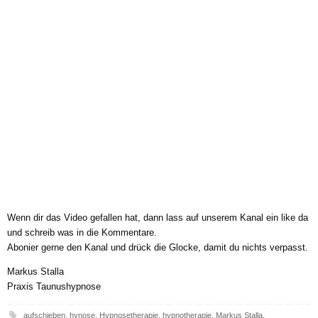
Wenn dir das Video gefallen hat, dann lass auf unserem Kanal ein like da
und schreib was in die Kommentare.
Abonier gerne den Kanal und drück die Glocke, damit du nichts verpasst.
Markus Stalla
Praxis Taunushypnose
aufschieben
,
hynose
,
Hypnosetherapie
,
hypnotherapie
,
Markus Stalla
,