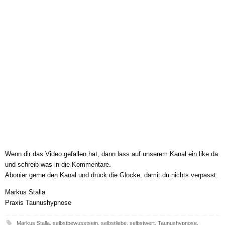
Wenn dir das Video gefallen hat, dann lass auf unserem Kanal ein like da
und schreib was in die Kommentare.
Abonier gerne den Kanal und drück die Glocke, damit du nichts verpasst.
Markus Stalla
Praxis Taunushypnose
Markus Stalla
,
selbstbewusstsein
,
selbstliebe
,
selbstwert
,
Taunushypnose
.