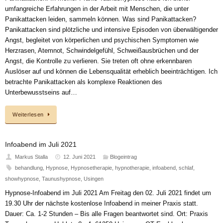
umfangreiche Erfahrungen in der Arbeit mit Menschen, die unter
Panikattacken leiden, sammeln können. Was sind Panikattacken?
Panikattacken sind plötzliche und intensive Episoden von überwältigender
Angst, begleitet von körperlichen und psychischen Symptomen wie
Herzrasen, Atemnot, Schwindelgefühl, Schweißausbrüchen und der
Angst, die Kontrolle zu verlieren. Sie treten oft ohne erkennbaren
Auslöser auf und können die Lebensqualität erheblich beeinträchtigen. Ich
betrachte Panikattacken als komplexe Reaktionen des
Unterbewusstseins auf…
Weiterlesen
Infoabend im Juli 2021
Markus Stalla
12. Juni 2021
Blogeintrag
behandlung
,
Hypnose
,
Hypnosetherapie
,
hypnotherapie
,
infoabend
,
schlaf
,
showhypnose
,
Taunushypnose
,
Usingen
Hypnose-Infoabend im Juli 2021 Am Freitag den 02. Juli 2021 findet um
19.30 Uhr der nächste kostenlose Infoabend in meiner Praxis statt.
Dauer: Ca. 1-2 Stunden – Bis alle Fragen beantwortet sind. Ort: Praxis