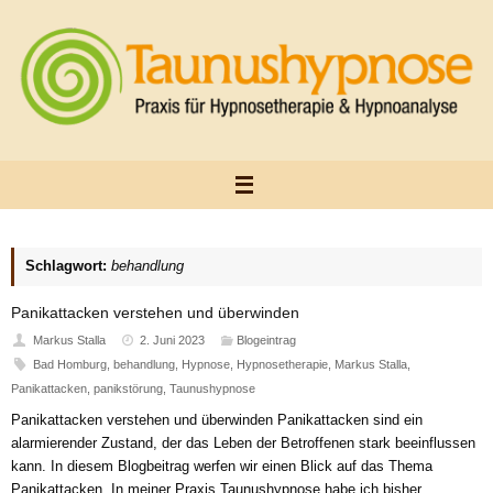
Zum
Inhalt
springen
Schlagwort:
behandlung
Panikattacken verstehen und überwinden
Markus Stalla
2. Juni 2023
Blogeintrag
Bad Homburg
,
behandlung
,
Hypnose
,
Hypnosetherapie
,
Markus Stalla
,
Panikattacken
,
panikstörung
,
Taunushypnose
Panikattacken verstehen und überwinden Panikattacken sind ein
alarmierender Zustand, der das Leben der Betroffenen stark beeinflussen
kann. In diesem Blogbeitrag werfen wir einen Blick auf das Thema
Panikattacken. In meiner Praxis Taunushypnose habe ich bisher