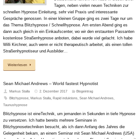
Tagen, neben vielen neuen Techniken zur
schnellen Hypnose Einleitung, sehr viel Praxis und interessante
Gespräche genossen. In einer kleinen Gruppe ging es zwei Tage nur um
das Thema Blitzhypnose / Schnellhypnose. Am ersten Abend ging es
dann auch gleich in ein Einkaufscenter, wo wir den erstaunten Passanten
kostenlose Straßenhypnose anboten, dabei wurde viel gelacht. Ich habe
Willi Kirchner, auch wenn er nicht therapeutisch arbeitet, als einen tollen
Straßenhypnotiseur und Ausbilder…
Weiterlesen
Sean Michael Andrews – World fastest Hypnotist
Markus Stalla
2. Dezember 2017
Blogeintrag
Blitzhypnose
,
Markus Stalla
,
Rapid induktions
,
Sean Michael Andrews
,
Taunushypnose
Blitzhypnose ist eineTechnik, um jemanden in Sekunden in tiefe Hypnose
zu versetzen. Ich hatte bereits mehrere Seminare in
Blitzhypnosetechniken besucht, als ich dann Anfang des Jahres die
Gelegenheit bekam, an einem Seminar mit Sean Michael Andrews (USA)