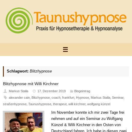
Zum
Inhalt
springen
Schlagwort:
Blitzhypnose
Blitzhypnose mit Willi Kirchner
Markus Stalla
17. Dezember 2019
Blogeintrag
alexander cain
,
Blitzhypnose
,
coach
,
frankfurt
,
Hypnose
,
Markus Stalla
,
Seminar
,
straßenhypnose
,
Taunushypnose
,
therapeut
,
willi kirchner
,
wolfgang künzel
Im November konnte ich mir zwei Tage frei
nehmen und auf ein Seminar zu Wolfgang
Künzel & Willi Kirchner in den Osten von
Deutschland fahren. Ich habe in diesen zwei