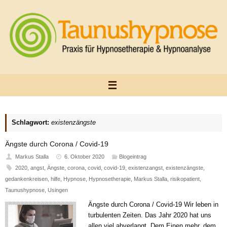
Zum
Inhalt
springen
Schlagwort:
existenzängste
Ängste durch Corona / Covid-19
Markus Stalla
6. Oktober 2020
Blogeintrag
2020
,
angst
,
Ängste
,
corona
,
covid
,
covid-19
,
existenzangst
,
existenzängste
,
gedankenkreisen
,
hilfe
,
Hypnose
,
Hypnosetherapie
,
Markus Stalla
,
risikopatient
,
Taunushypnose
,
Usingen
Ängste durch Corona / Covid-19 Wir leben in
turbulenten Zeiten. Das Jahr 2020 hat uns
allen viel abverlangt. Dem Einen mehr, dem