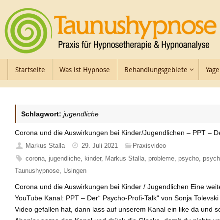
Zum
Inhalt
springen
Zum
Startseite
Was ist Hypnose
Behandlungsgebiete
Yage
Inhalt
springen
Schlagwort:
jugendliche
Corona und die Auswirkungen bei Kinder/Jugendlichen – PPT – Der
Markus Stalla
29. Juli 2021
Praxisvideo
corona
,
jugendliche
,
kinder
,
Markus Stalla
,
probleme
,
psycho
,
psycho
Taunushypnose
,
Usingen
Corona und die Auswirkungen bei Kinder / Jugendlichen Eine wei
YouTube Kanal: PPT – Der“ Psycho-Profi-Talk“ von Sonja Tolevski
Video gefallen hat, dann lass auf unserem Kanal ein like da und 