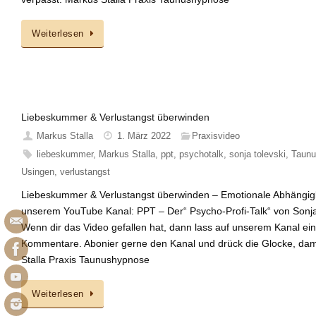
Weiterlesen
Liebeskummer & Verlustangst überwinden
Markus Stalla
1. März 2022
Praxisvideo
liebeskummer
,
Markus Stalla
,
ppt
,
psychotalk
,
sonja tolevski
,
Taun
Usingen
,
verlustangst
Liebeskummer & Verlustangst überwinden – Emotionale Abhängigk
unserem YouTube Kanal: PPT – Der“ Psycho-Profi-Talk“ von Sonja 
Wenn dir das Video gefallen hat, dann lass auf unserem Kanal ein 
Kommentare. Abonier gerne den Kanal und drück die Glocke, dami
Stalla Praxis Taunushypnose
Weiterlesen