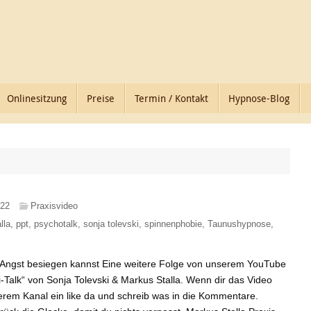
Onlinesitzung
Preise
Termin / Kontakt
Hypnose-Blog
022
Praxisvideo
lla
,
ppt
,
psychotalk
,
sonja tolevski
,
spinnenphobie
,
Taunushypnose
,
 Angst besiegen kannst Eine weitere Folge von unserem YouTube
-Talk“ von Sonja Tolevski & Markus Stalla. Wenn dir das Video
serem Kanal ein like da und schreib was in die Kommentare.