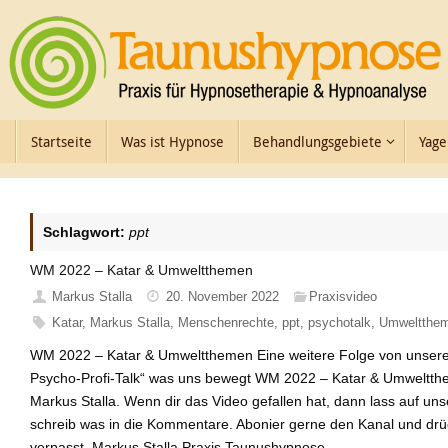
Zum
Inhalt
springen
Zum
Startseite
Was ist Hypnose
Behandlungsgebiete
Yage
Inhalt
springen
Schlagwort:
ppt
WM 2022 – Katar & Umweltthemen
Markus Stalla
20. November 2022
Praxisvideo
Katar
,
Markus Stalla
,
Menschenrechte
,
ppt
,
psychotalk
,
Umweltthe
WM 2022 – Katar & Umweltthemen Eine weitere Folge von unser
Psycho-Profi-Talk“ was uns bewegt WM 2022 – Katar & Umweltthe
Markus Stalla. Wenn dir das Video gefallen hat, dann lass auf uns
schreib was in die Kommentare. Abonier gerne den Kanal und drüc
verpasst. Markus Stalla Praxis Taunushypnose