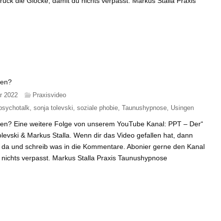
ück die Glocke, damit du nichts verpasst. Markus Stalla Praxis
fen?
r 2022
Praxisvideo
psychotalk
,
sonja tolevski
,
soziale phobie
,
Taunushypnose
,
Usingen
offen? Eine weitere Folge von unserem YouTube Kanal: PPT – Der“
olevski & Markus Stalla. Wenn dir das Video gefallen hat, dann
e da und schreib was in die Kommentare. Abonier gerne den Kanal
 nichts verpasst. Markus Stalla Praxis Taunushypnose