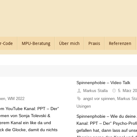
r-Code
MPU-Beratung
Über mich
Praxis
Referenzen
Spinnenphobie – Video Talk
Markus Stalla
5. März 2
men
,
WM 2022
angst vor spinnen
,
Markus Sta
Usingen
em YouTube Kanal: PPT – Der“
men von Sonja Tolevski &
Spinnenphobie – Wie du deine
erem Kanal ein like da und
Kanal: PPT – Der“ Psycho-Profi
k die Glocke, damit du nichts
gefallen hat, dann lass auf un