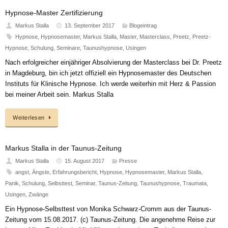
Hypnose-Master Zertifizierung
Markus Stalla
13. September 2017
Blogeintrag
Hypnose
,
Hypnosemaster
,
Markus Stalla
,
Master
,
Masterclass
,
Preetz
,
Preetz-
Hypnose
,
Schulung
,
Seminare
,
Taunushypnose
,
Usingen
Nach erfolgreicher einjähriger Absolvierung der Masterclass bei Dr. Preetz
in Magdeburg, bin ich jetzt offiziell ein Hypnosemaster des Deutschen
Instituts für Klinische Hypnose. Ich werde weiterhin mit Herz & Passion
bei meiner Arbeit sein. Markus Stalla
Weiterlesen
Markus Stalla in der Taunus-Zeitung
Markus Stalla
15. August 2017
Presse
angst
,
Ängste
,
Erfahrungsbericht
,
Hypnose
,
Hypnosemaster
,
Markus Stalla
,
Panik
,
Schulung
,
Selbsttest
,
Seminar
,
Taunus-Zeitung
,
Taunushypnose
,
Traumata
,
Usingen
,
Zwänge
Ein Hypnose-Selbsttest von Monika Schwarz-Cromm aus der Taunus-
Zeitung vom 15.08.2017. (c) Taunus-Zeitung. Die angenehme Reise zur