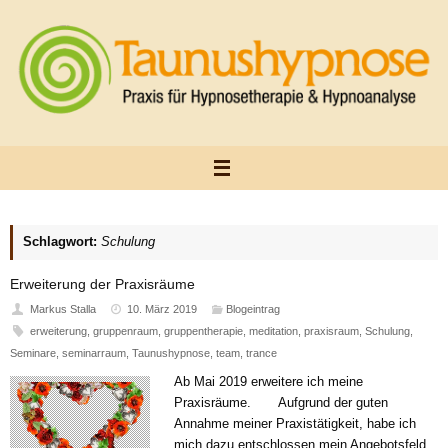
Zum
Inhalt
springen
Schlagwort:
Schulung
Erweiterung der Praxisräume
Markus Stalla
10. März 2019
Blogeintrag
erweiterung
,
gruppenraum
,
gruppentherapie
,
meditation
,
praxisraum
,
Schulung
,
Seminare
,
seminarraum
,
Taunushypnose
,
team
,
trance
Ab Mai 2019 erweitere ich meine
Praxisräume. Aufgrund der guten
Annahme meiner Praxistätigkeit, habe ich
mich dazu entschlossen mein Angebotsfeld