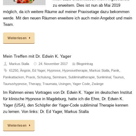
zu erweitern. Dies ist nun ab Mai 2019
möglich, da ich weitere Räume auf meiner Praxisetage dazu bekommen
werde. Mit den neuen Räumen erweitere ich auch mein Angebot und mein
Team.
Weiterlesen
Mein Treffen mit Dr. Edwin K. Yager
Markus Stalla
24. November 2017
Blogeintrag
61250
,
Ängste
,
Ed Yager
,
Hypnose
,
Hypnosetherapie
,
Markus Stalla
,
Panik
,
Panikattacken
,
Praxis
,
Schulung
,
Seminare
,
Subliminaltherapie
,
Sunliminal
,
Taunus
,
Taunushypnose
,
Therapy
,
Traumata
,
Usingen
,
Yager Code
,
Zwänge
Im Rahmen eines Vortrages von Dr. Edwin K. Yager im deutschen Institut
für klinische Hypnose in Magdeburg, hatte ich die Ehre, Dr. Edwin K.
Yager (USA), den Schöpfer der Yager-Code subliminal Therapie kennen
zu lernen. Von links: Dr. Ed Yager, Markus Stalla
Weiterlesen