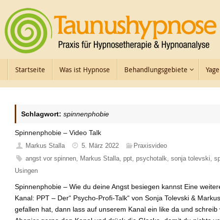
Zum
Inhalt
springen
Zum
Startseite
Was ist Hypnose
Behandlungsgebiete
Yage
Inhalt
springen
Schlagwort:
spinnenphobie
Spinnenphobie – Video Talk
Markus Stalla
5. März 2022
Praxisvideo
angst vor spinnen
,
Markus Stalla
,
ppt
,
psychotalk
,
sonja tolevski
,
s
Usingen
Spinnenphobie – Wie du deine Angst besiegen kannst Eine weit
Kanal: PPT – Der“ Psycho-Profi-Talk“ von Sonja Tolevski & Markus
gefallen hat, dann lass auf unserem Kanal ein like da und schrei