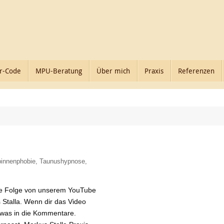
r-Code
MPU-Beratung
Über mich
Praxis
Referenzen
pinnenphobie
,
Taunushypnose
,
ere Folge von unserem YouTube
 Stalla. Wenn dir das Video
b was in die Kommentare.