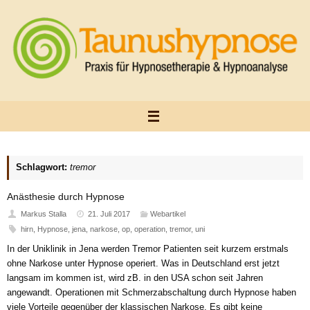
Zum
Inhalt
springen
Schlagwort:
tremor
Anästhesie durch Hypnose
Markus Stalla
21. Juli 2017
Webartikel
hirn
,
Hypnose
,
jena
,
narkose
,
op
,
operation
,
tremor
,
uni
In der Uniklinik in Jena werden Tremor Patienten seit kurzem erstmals
ohne Narkose unter Hypnose operiert. Was in Deutschland erst jetzt
langsam im kommen ist, wird zB. in den USA schon seit Jahren
angewandt. Operationen mit Schmerzabschaltung durch Hypnose haben
viele Vorteile gegenüber der klassischen Narkose. Es gibt keine