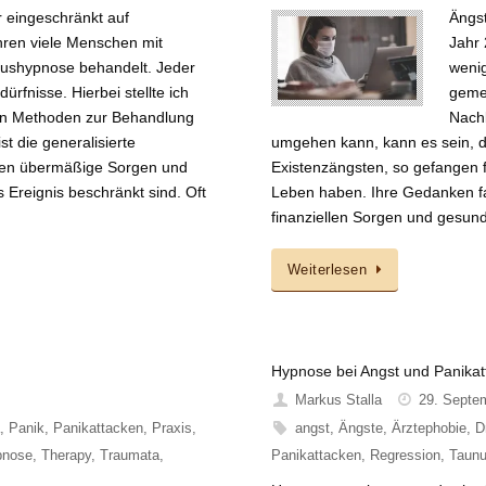
 eingeschränkt auf
Ängst
hren viele Menschen mit
Jahr 
nushypnose behandelt. Jeder
wenig
ürfnisse. Hierbei stellte ich
gemei
ten Methoden zur Behandlung
Nachb
t die generalisierte
umgehen kann, kann es sein, da
aben übermäßige Sorgen und
Existenzängsten, so gefangen 
 Ereignis beschränkt sind. Oft
Leben haben. Ihre Gedanken fa
finanziellen Sorgen und gesun
Weiterlesen
Hypnose bei Angst und Panika
Markus Stalla
29. Septe
a
,
Panik
,
Panikattacken
,
Praxis
,
angst
,
Ängste
,
Ärztephobie
,
D
pnose
,
Therapy
,
Traumata
,
Panikattacken
,
Regression
,
Taun