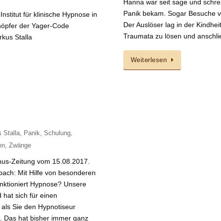
Hanna war seit sage und schrei
Panik bekam. Sogar Besuche v
stitut für klinische Hypnose in
Der Auslöser lag in der Kindhei
chöpfer der Yager-Code
Traumata zu lösen und anschli
rkus Stalla
Weiterlesen
 Stalla
,
Panik
,
Schulung
,
en
,
Zwänge
nus-Zeitung vom 15.08.2017.
bach: Mit Hilfe von besonderen
nktioniert Hypnose? Unsere
hat sich für einen
, als Sie den Hypnotiseur
l. Das hat bisher immer ganz