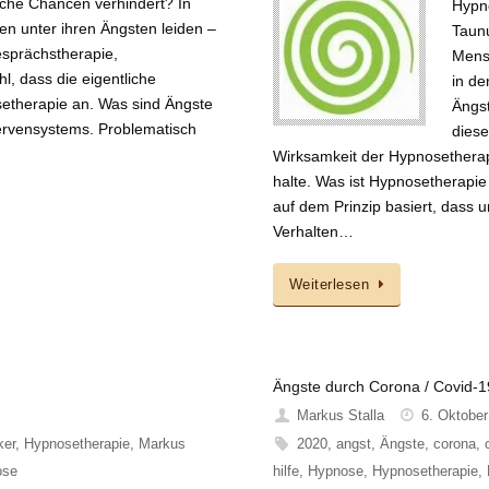
liche Chancen verhindert? In
Hypno
en unter ihren Ängsten leiden –
Taunu
esprächstherapie,
Mensc
, dass die eigentliche
in d
osetherapie an. Was sind Ängste
Ängst
Nervensystems. Problematisch
diese
Wirksamkeit der Hypnosetherapi
halte. Was ist Hypnosetherapie 
auf dem Prinzip basiert, dass 
Verhalten…
Weiterlesen
Ängste durch Corona / Covid-1
Markus Stalla
6. Oktober
ker
,
Hypnosetherapie
,
Markus
2020
,
angst
,
Ängste
,
corona
,
ose
hilfe
,
Hypnose
,
Hypnosetherapie
,