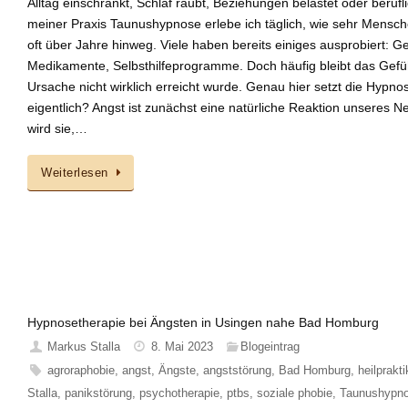
Alltag einschränkt, Schlaf raubt, Beziehungen belastet oder beruf
meiner Praxis Taunushypnose erlebe ich täglich, wie sehr Mensch
oft über Jahre hinweg. Viele haben bereits einiges ausprobiert: G
Medikamente, Selbsthilfeprogramme. Doch häufig bleibt das Gefühl
Ursache nicht wirklich erreicht wurde. Genau hier setzt die Hypn
eigentlich? Angst ist zunächst eine natürliche Reaktion unseres 
wird sie,…
Weiterlesen
Hypnosetherapie bei Ängsten in Usingen nahe Bad Homburg
Markus Stalla
8. Mai 2023
Blogeintrag
agroraphobie
,
angst
,
Ängste
,
angststörung
,
Bad Homburg
,
heilprakti
Stalla
,
panikstörung
,
psychotherapie
,
ptbs
,
soziale phobie
,
Taunushypn