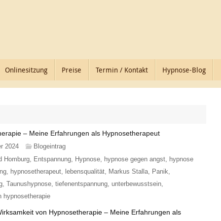
Onlinesitzung
Preise
Termin / Kontakt
Hypnose-Blog
herapie – Meine Erfahrungen als Hypnosetherapeut
er 2024
Blogeintrag
d Homburg
,
Entspannung
,
Hypnose
,
hypnose gegen angst
,
hypnose
ng
,
hypnosetherapeut
,
lebensqualität
,
Markus Stalla
,
Panik
,
g
,
Taunushypnose
,
tiefenentspannung
,
unterbewusstsein
,
n hypnosetherapie
irksamkeit von Hypnosetherapie – Meine Erfahrungen als