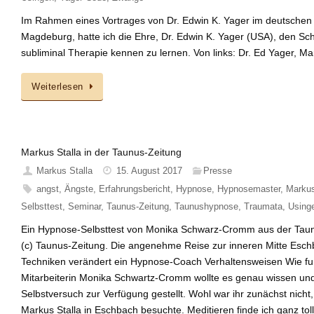
Im Rahmen eines Vortrages von Dr. Edwin K. Yager im deutschen In
Magdeburg, hatte ich die Ehre, Dr. Edwin K. Yager (USA), den S
subliminal Therapie kennen zu lernen. Von links: Dr. Ed Yager, Ma
Weiterlesen
Markus Stalla in der Taunus-Zeitung
Markus Stalla
15. August 2017
Presse
angst
,
Ängste
,
Erfahrungsbericht
,
Hypnose
,
Hypnosemaster
,
Markus
Selbsttest
,
Seminar
,
Taunus-Zeitung
,
Taunushypnose
,
Traumata
,
Using
Ein Hypnose-Selbsttest von Monika Schwarz-Cromm aus der Tau
(c) Taunus-Zeitung. Die angenehme Reise zur inneren Mitte Esch
Techniken verändert ein Hypnose-Coach Verhaltensweisen Wie fu
Mitarbeiterin Monika Schwartz-Cromm wollte es genau wissen und 
Selbstversuch zur Verfügung gestellt. Wohl war ihr zunächst nicht
Markus Stalla in Eschbach besuchte. Meditieren finde ich ganz tol