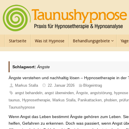
Zum
Inhalt
springen
Zum
Startseite
Was ist Hypnose
Behandlungsgebiete
Yage
Inhalt
springen
Schlagwort:
Ängste
Ängste verstehen und nachhaltig lösen – Hypnosetherapie in de
Markus Stalla
22. Januar 2026
Blogeintrag
angst behandeln
,
angst überwinden
,
Ängste
,
angststörung
,
hypnose
taunus
,
Hypnosetherapie
,
Markus Stalla
,
Panikattacken
,
phobien
,
prüfu
Taunushypnose
Wenn Angst das Leben bestimmt Ängste gehören zum Leben. Sie
helfen, Gefahren zu erkennen. Doch was passiert, wenn Angst ü