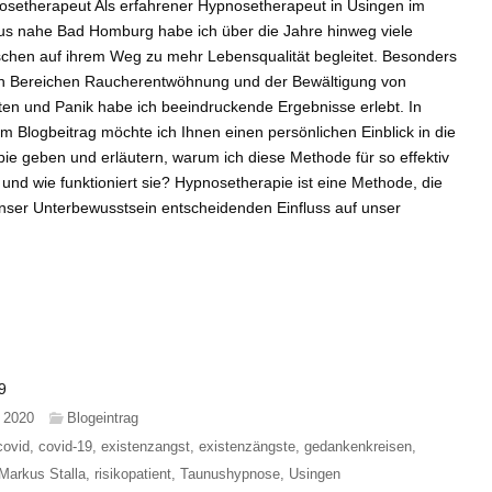
setherapeut Als erfahrener Hypnosetherapeut in Usingen im
s nahe Bad Homburg habe ich über die Jahre hinweg viele
hen auf ihrem Weg zu mehr Lebensqualität begleitet. Besonders
en Bereichen Raucherentwöhnung und der Bewältigung von
en und Panik habe ich beeindruckende Ergebnisse erlebt. In
m Blogbeitrag möchte ich Ihnen einen persönlichen Einblick in die
e geben und erläutern, warum ich diese Methode für so effektiv
und wie funktioniert sie? Hypnosetherapie ist eine Methode, die
unser Unterbewusstsein entscheidenden Einfluss auf unser
9
 2020
Blogeintrag
covid
,
covid-19
,
existenzangst
,
existenzängste
,
gedankenkreisen
,
Markus Stalla
,
risikopatient
,
Taunushypnose
,
Usingen