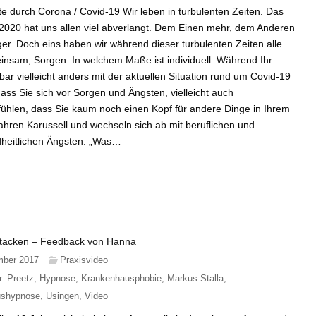
e durch Corona / Covid-19 Wir leben in turbulenten Zeiten. Das
2020 hat uns allen viel abverlangt. Dem Einen mehr, dem Anderen
er. Doch eins haben wir während dieser turbulenten Zeiten alle
nsam; Sorgen. In welchem Maße ist individuell. Während Ihr
ar vielleicht anders mit der aktuellen Situation rund um Covid-19
ss Sie sich vor Sorgen und Ängsten, vielleicht auch
fühlen, dass Sie kaum noch einen Kopf für andere Dinge in Ihrem
hren Karussell und wechseln sich ab mit beruflichen und
dheitlichen Ängsten. „Was…
ttacken – Feedback von Hanna
mber 2017
Praxisvideo
r. Preetz
,
Hypnose
,
Krankenhausphobie
,
Markus Stalla
,
ushypnose
,
Usingen
,
Video