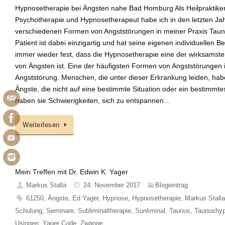
Hypnosetherapie bei Ängsten nahe Bad Homburg Als Heilpraktiker
Psychotherapie und Hypnosetherapeut habe ich in den letzten Ja
verschiedenen Formen von Angststörungen in meiner Praxis Tau
Patient ist dabei einzigartig und hat seine eigenen individuellen Bed
immer wieder fest, dass die Hypnosetherapie eine der wirksams
von Ängsten ist. Eine der häufigsten Formen von Angststörungen is
Angststörung. Menschen, die unter dieser Erkrankung leiden, h
Ängste, die nicht auf eine bestimmte Situation oder ein bestimmtes
haben sie Schwierigkeiten, sich zu entspannen…
Weiterlesen
Mein Treffen mit Dr. Edwin K. Yager
Markus Stalla
24. November 2017
Blogeintrag
61250
,
Ängste
,
Ed Yager
,
Hypnose
,
Hypnosetherapie
,
Markus Stall
Schulung
,
Seminare
,
Subliminaltherapie
,
Sunliminal
,
Taunus
,
Taunushy
Usingen
,
Yager Code
,
Zwänge