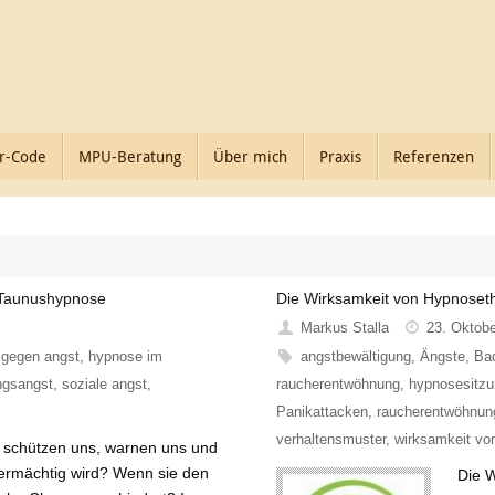
r-Code
MPU-Beratung
Über mich
Praxis
Referenzen
r Taunushypnose
Die Wirksamkeit von Hypnoset
Markus Stalla
23. Oktob
 gegen angst
,
hypnose im
angstbewältigung
,
Ängste
,
Ba
ngsangst
,
soziale angst
,
raucherentwöhnung
,
hypnosesitzu
Panikattacken
,
raucherentwöhnun
verhaltensmuster
,
wirksamkeit vo
 schützen uns, warnen uns und
bermächtig wird? Wenn sie den
Die W