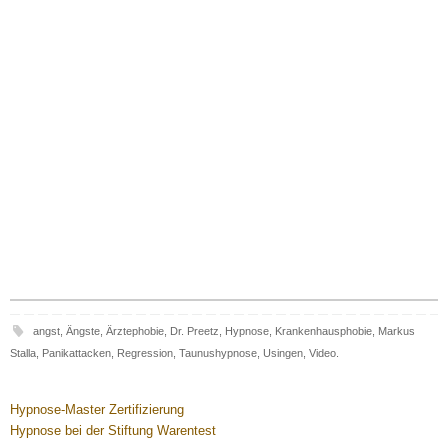
angst
,
Ängste
,
Ärztephobie
,
Dr. Preetz
,
Hypnose
,
Krankenhausphobie
,
Markus
Stalla
,
Panikattacken
,
Regression
,
Taunushypnose
,
Usingen
,
Video
.
Hypnose-Master Zertifizierung
Hypnose bei der Stiftung Warentest