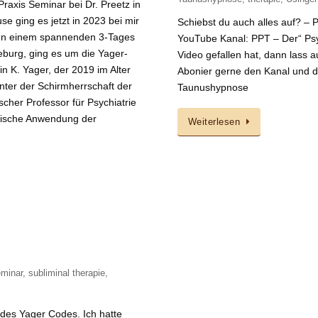
raxis Seminar bei Dr. Preetz in
 ging es jetzt in 2023 bei mir
Schiebst du auch alles auf? – 
. In einem spannenden 3-Tages
YouTube Kanal: PPT – Der“ Psyc
eburg, ging es um die Yager-
Video gefallen hat, dann lass 
n K. Yager, der 2019 im Alter
Abonier gerne den Kanal und dr
unter der Schirmherrschaft der
Taunushypnose
scher Professor für Psychiatrie
inische Anwendung der
Weiterlesen
minar
,
subliminal therapie
,
 des Yager Codes. Ich hatte