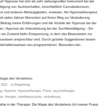
ut! Hypnose hat sich als sehr wirkungsvolles Instrument bei der
tigung von Suchtverhalten, einschließlich Cannabiskonsum,
ol und anderen Abhängigkeiten, erwiesen. Als Hypnosetherapeut,
eit vielen Jahren Menschen auf ihrem Weg zur Veränderung
m Beitrag meine Erfahrungen und die Vorteile der Hypnose bei der
len. Hypnose als Unterstützung bei der Suchtbewältigung – Ein
 ein Zustand tiefer Entspannung, in dem das Bewusstsein zur
sstsein ansprechbar wird. Durch gezielte Suggestionen lassen
d Verhaltensweisen neu programmieren. Besonders bei…
 Magie des Verstehens
 2023
Blogeintrag
ng
,
Hypnose
,
Hypnosetherapie
,
Praxis
,
psychotherapie
,
se
,
therapie
,
unterbewusstsein
,
veränderung
hie in der Therapie: Die Magie des Verstehens Ich meiner Praxis