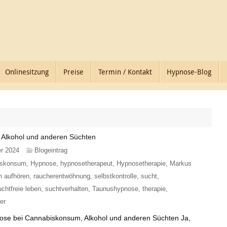
Onlinesitzung
Preise
Termin / Kontakt
Hypnose-Blog
Alkohol und anderen Süchten
er 2024
Blogeintrag
iskonsum
,
Hypnose
,
hypnosetherapeut
,
Hypnosetherapie
,
Markus
n aufhören
,
raucherentwöhnung
,
selbstkontrolle
,
sucht
,
uchtfreie leben
,
suchtverhalten
,
Taunushypnose
,
therapie
,
er
ose bei Cannabiskonsum, Alkohol und anderen Süchten Ja,