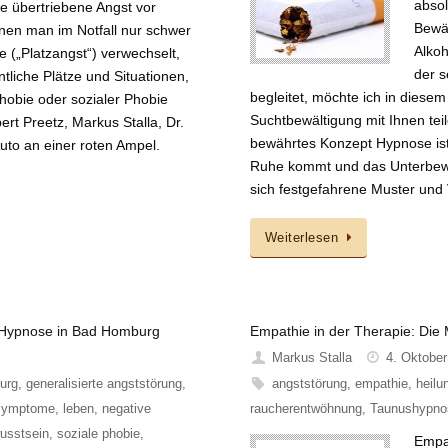
absol
e übertriebene Angst vor
Bewäl
nen man im Notfall nur schwer
Alkoh
 („Platzangst“) verwechselt,
der s
liche Plätze und Situationen,
begleitet, möchte ich in diese
hobie oder sozialer Phobie
Suchtbewältigung mit Ihnen tei
ert Preetz, Markus Stalla, Dr.
bewährtes Konzept Hypnose ist
Auto an einer roten Ampel.
Ruhe kommt und das Unterbewu
sich festgefahrene Muster un
Weiterlesen
h Hypnose in Bad Homburg
Empathie in der Therapie: Die
Markus Stalla
4. Oktober
urg
,
generalisierte angststörung
,
angststörung
,
empathie
,
heilu
 symptome
,
leben
,
negative
raucherentwöhnung
,
Taunushypno
usstsein
,
soziale phobie
,
Empat