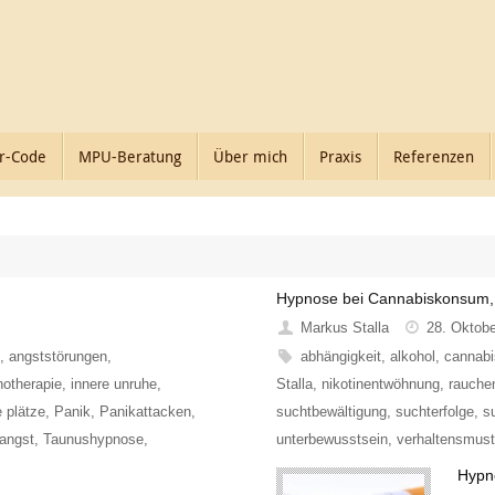
r-Code
MPU-Beratung
Über mich
Praxis
Referenzen
Hypnose bei Cannabiskonsum, 
Markus Stalla
28. Oktob
i
,
angststörungen
,
abhängigkeit
,
alkohol
,
cannab
otherapie
,
innere unruhe
,
Stalla
,
nikotinentwöhnung
,
rauche
e plätze
,
Panik
,
Panikattacken
,
suchtbewältigung
,
suchterfolge
,
s
angst
,
Taunushypnose
,
unterbewusstsein
,
verhaltensmust
Hypn