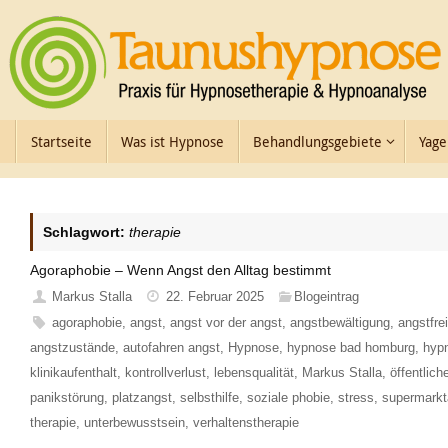
Zum
Inhalt
springen
Zum
Startseite
Was ist Hypnose
Behandlungsgebiete
Yage
Inhalt
springen
Schlagwort:
therapie
Agoraphobie – Wenn Angst den Alltag bestimmt
Markus Stalla
22. Februar 2025
Blogeintrag
agoraphobie
,
angst
,
angst vor der angst
,
angstbewältigung
,
angstfre
angstzustände
,
autofahren angst
,
Hypnose
,
hypnose bad homburg
,
hypn
klinikaufenthalt
,
kontrollverlust
,
lebensqualität
,
Markus Stalla
,
öffentlich
panikstörung
,
platzangst
,
selbsthilfe
,
soziale phobie
,
stress
,
supermarkt
therapie
,
unterbewusstsein
,
verhaltenstherapie