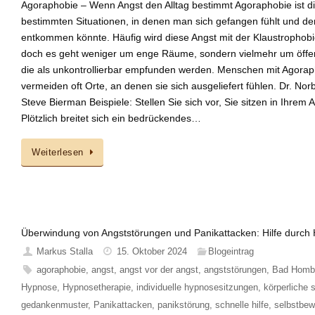
Agoraphobie – Wenn Angst den Alltag bestimmt Agoraphobie ist di
bestimmten Situationen, in denen man sich gefangen fühlt und de
entkommen könnte. Häufig wird diese Angst mit der Klaustrophobie
doch es geht weniger um enge Räume, sondern vielmehr um öffent
die als unkontrollierbar empfunden werden. Menschen mit Agorap
vermeiden oft Orte, an denen sie sich ausgeliefert fühlen. Dr. Norb
Steve Bierman Beispiele: Stellen Sie sich vor, Sie sitzen in Ihrem 
Plötzlich breitet sich ein bedrückendes…
Weiterlesen
Überwindung von Angststörungen und Panikattacken: Hilfe durc
Markus Stalla
15. Oktober 2024
Blogeintrag
agoraphobie
,
angst
,
angst vor der angst
,
angststörungen
,
Bad Homb
Hypnose
,
Hypnosetherapie
,
individuelle hypnosesitzungen
,
körperliche
gedankenmuster
,
Panikattacken
,
panikstörung
,
schnelle hilfe
,
selbstbew