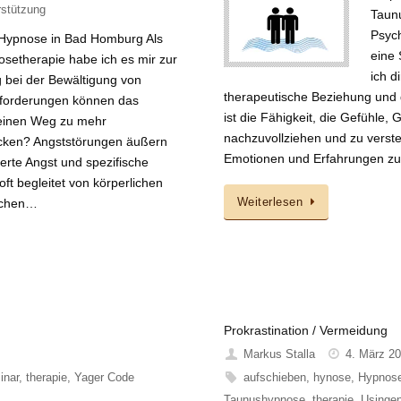
rstützung
Taunu
Psych
 Hypnose in Bad Homburg Als
eine 
setherapie habe ich es mir zur
ich d
bei der Bewältigung von
therapeutische Beziehung und 
sforderungen können das
ist die Fähigkeit, die Gefühle
 einen Weg zu mehr
nachzuvollziehen und zu verste
acken? Angststörungen äußern
Emotionen und Erfahrungen zu 
erte Angst und spezifische
oft begleitet von körperlichen
schen…
Weiterlesen
Prokrastination / Vermeidung
Markus Stalla
4. März 2
inar
,
therapie
,
Yager Code
aufschieben
,
hynose
,
Hypnose
Taunushypnose
,
therapie
,
Usinge