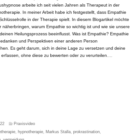
shypnose arbeite ich seit vielen Jahren als Therapeut in der
otherapie. In meiner Arbeit habe ich festgestellt, dass Empathie
Schlüsselrolle in der Therapie spielt. In diesem Blogartikel möchte
ir näherbringen, warum Empathie so wichtig ist und wie sie unsere
deinen Heilungsprozess beeinflusst. Was ist Empathie? Empathie
, Gedanken und Perspektiven einer anderen Person
hen. Es geht darum, sich in deine Lage zu versetzen und deine
erfassen, ohne diese zu bewerten oder zu verurteilen.…
022
Praxisvideo
therapie
,
hypnotherapie
,
Markus Stalla
,
prokrastination
,
n
,
vermeidung