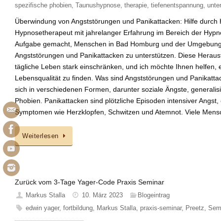
spezifische phobien
,
Taunushypnose
,
therapie
,
tiefenentspannung
,
unte
Überwindung von Angststörungen und Panikattacken: Hilfe durch
Hypnosetherapeut mit jahrelanger Erfahrung im Bereich der Hypno
Aufgabe gemacht, Menschen in Bad Homburg und der Umgebung 
Angststörungen und Panikattacken zu unterstützen. Diese Herau
tägliche Leben stark einschränken, und ich möchte Ihnen helfen,
Lebensqualität zu finden. Was sind Angststörungen und Panikatt
sich in verschiedenen Formen, darunter soziale Ängste, generalisi
Phobien. Panikattacken sind plötzliche Episoden intensiver Angst, 
Symptomen wie Herzklopfen, Schwitzen und Atemnot. Viele Men
Weiterlesen
Zurück vom 3-Tage Yager-Code Praxis Seminar
Markus Stalla
10. März 2023
Blogeintrag
edwin yager
,
fortbildung
,
Markus Stalla
,
praxis-seminar
,
Preetz
,
Sem