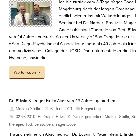
Ich bin zurück vom 3-Tage Yager-Code P
Magdeburg Nach der langen Coronapause
endlich wieder los mit Weiterbildungen
Seminar bei Dr. Norbert Preetz in Magd
Code subliminal Therapie von Prof. Edwi
von 94 Jahren verstarb. An der University of San Diego lehrte er 
»San Diego Psychological Association« mehr als 40 Jahre als klini
am medizinischen College der UCSD. Dort unterrichtete er die kl
Hypnose, sowie die…
Weiterlesen
Dr. Edwin K. Yager ist im Alter von 93 Jahren gestorben
Markus Stalla
6. Juni 2019
Blogeintrag
02.06.2019
,
Ed Yager
,
Edwin K. Yager
,
gestorben
,
Markus Stalla
,
Se
therapie
,
Tod
,
verstorben
,
Yager Code
Traurig nehme ich Abschied von Dr. Edwin K. Yager, dem Erfinder