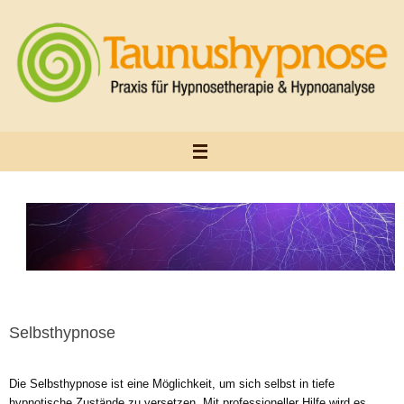
Zum
Inhalt
springen
Selbsthypnose
Die Selbsthypnose ist eine Möglichkeit, um sich selbst in tiefe
hypnotische Zustände zu versetzen. Mit professioneller Hilfe wird es