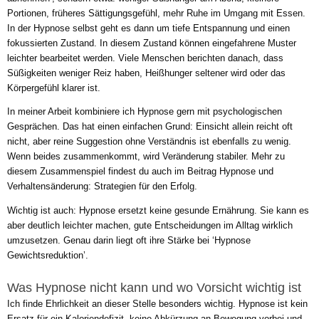
Portionen, früheres Sättigungsgefühl, mehr Ruhe im Umgang mit Essen.
In der Hypnose selbst geht es dann um tiefe Entspannung und einen
fokussierten Zustand. In diesem Zustand können eingefahrene Muster
leichter bearbeitet werden. Viele Menschen berichten danach, dass
Süßigkeiten weniger Reiz haben, Heißhunger seltener wird oder das
Körpergefühl klarer ist.
In meiner Arbeit kombiniere ich Hypnose gern mit psychologischen
Gesprächen. Das hat einen einfachen Grund: Einsicht allein reicht oft
nicht, aber reine Suggestion ohne Verständnis ist ebenfalls zu wenig.
Wenn beides zusammenkommt, wird Veränderung stabiler. Mehr zu
diesem Zusammenspiel findest du auch im Beitrag Hypnose und
Verhaltensänderung: Strategien für den Erfolg.
Wichtig ist auch: Hypnose ersetzt keine gesunde Ernährung. Sie kann es
aber deutlich leichter machen, gute Entscheidungen im Alltag wirklich
umzusetzen. Genau darin liegt oft ihre Stärke bei ‘Hypnose
Gewichtsreduktion’.
Was Hypnose nicht kann und wo Vorsicht wichtig ist
Ich finde Ehrlichkeit an dieser Stelle besonders wichtig. Hypnose ist kein
Ersatz für ein Kaloriendefizit, keine Abkürzung an Bewegung vorbei und