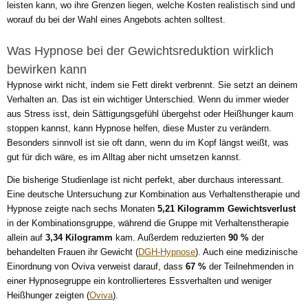
leisten kann, wo ihre Grenzen liegen, welche Kosten realistisch sind und
worauf du bei der Wahl eines Angebots achten solltest.
Was Hypnose bei der Gewichtsreduktion wirklich
bewirken kann
Hypnose wirkt nicht, indem sie Fett direkt verbrennt. Sie setzt an deinem
Verhalten an. Das ist ein wichtiger Unterschied. Wenn du immer wieder
aus Stress isst, dein Sättigungsgefühl übergehst oder Heißhunger kaum
stoppen kannst, kann Hypnose helfen, diese Muster zu verändern.
Besonders sinnvoll ist sie oft dann, wenn du im Kopf längst weißt, was
gut für dich wäre, es im Alltag aber nicht umsetzen kannst.
Die bisherige Studienlage ist nicht perfekt, aber durchaus interessant.
Eine deutsche Untersuchung zur Kombination aus Verhaltenstherapie und
Hypnose zeigte nach sechs Monaten
5,21 Kilogramm Gewichtsverlust
in der Kombinationsgruppe, während die Gruppe mit Verhaltenstherapie
allein auf
3,34 Kilogramm
kam. Außerdem reduzierten
90 %
der
behandelten Frauen ihr Gewicht (
DGH-Hypnose
). Auch eine medizinische
Einordnung von Oviva verweist darauf, dass
67 %
der Teilnehmenden in
einer Hypnosegruppe ein kontrollierteres Essverhalten und weniger
Heißhunger zeigten (
Oviva
).