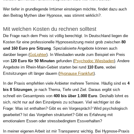
Wer tiefer in grundlegende Irrtümer einsteigen möchte, findet dazu auch
den Beitrag Mythen über Hypnose, was stimmt wirklich?.
Mit welchen Kosten du rechnen solltest
Die Frage nach dem Preis ist völlig berechtigt. In Deutschland liegen die
Kosten für eine professionelle Hypnosesitzung meist grob zwischen
80
und 160 Euro pro Sitzung
. Spezialisierte Angebote können auch
darüber liegen (
GoLighter
). In Wiesbaden wurde zum Beispiel ein Preis
von
120 Euro für 50 Minuten
gefunden (
Psychodoc Wiesbaden
). Andere
Angebote im Rhein-Main-Gebiet starten bei rund
110 Euro
, wobei
Erstsitzungen oft länger dauern (
Hypnause Frankfurt
).
In der Praxis empfehlen viele Anbieter mehrere Termine. Häufig sind es
4
bis 8 Sitzungen
, je nach Thema, Tiefe und Ziel. Daraus ergibt sich
schnell ein Gesamtpreis von
400 bis über 1.000 Euro
. Deshalb lohnt es
sich, nicht nur auf den Einzelpreis zu schauen. Viel wichtiger ist die
Frage: Was ist enthalten? Gibt es ein Vorgespräch? Wird psychologisch
gearbeitet? Ist das Vorgehen strukturiert? Gibt es Erfahrung mit
emotionalem Essen oder stressbedingtem Essverhalten?
In meiner eigenen Arbeit ist mir Transparenz wichtig. Bei Hypnose-Praxis