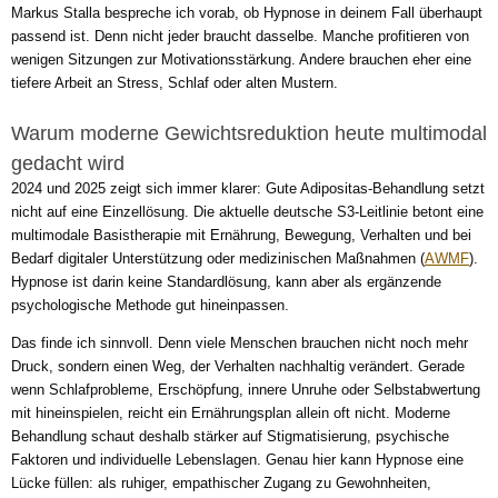
Markus Stalla bespreche ich vorab, ob Hypnose in deinem Fall überhaupt
passend ist. Denn nicht jeder braucht dasselbe. Manche profitieren von
wenigen Sitzungen zur Motivationsstärkung. Andere brauchen eher eine
tiefere Arbeit an Stress, Schlaf oder alten Mustern.
Warum moderne Gewichtsreduktion heute multimodal
gedacht wird
2024 und 2025 zeigt sich immer klarer: Gute Adipositas-Behandlung setzt
nicht auf eine Einzellösung. Die aktuelle deutsche S3-Leitlinie betont eine
multimodale Basistherapie mit Ernährung, Bewegung, Verhalten und bei
Bedarf digitaler Unterstützung oder medizinischen Maßnahmen (
AWMF
).
Hypnose ist darin keine Standardlösung, kann aber als ergänzende
psychologische Methode gut hineinpassen.
Das finde ich sinnvoll. Denn viele Menschen brauchen nicht noch mehr
Druck, sondern einen Weg, der Verhalten nachhaltig verändert. Gerade
wenn Schlafprobleme, Erschöpfung, innere Unruhe oder Selbstabwertung
mit hineinspielen, reicht ein Ernährungsplan allein oft nicht. Moderne
Behandlung schaut deshalb stärker auf Stigmatisierung, psychische
Faktoren und individuelle Lebenslagen. Genau hier kann Hypnose eine
Lücke füllen: als ruhiger, empathischer Zugang zu Gewohnheiten,