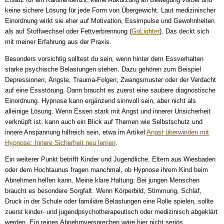
keine sichere Lösung für jede Form von Übergewicht. Laut medizinischer
Einordnung wirkt sie eher auf Motivation, Essimpulse und Gewohnheiten
als auf Stoffwechsel oder Fettverbrennung (
GoLighter
). Das deckt sich
mit meiner Erfahrung aus der Praxis.
Besonders vorsichtig solltest du sein, wenn hinter dem Essverhalten
starke psychische Belastungen stehen. Dazu gehören zum Beispiel
Depressionen, Ängste, Trauma-Folgen, Zwangsmuster oder der Verdacht
auf eine Essstörung. Dann braucht es zuerst eine saubere diagnostische
Einordnung. Hypnose kann ergänzend sinnvoll sein, aber nicht als
alleinige Lösung. Wenn Essen stark mit Angst und innerer Unsicherheit
verknüpft ist, kann auch ein Blick auf Themen wie Selbstschutz und
innere Anspannung hilfreich sein, etwa im Artikel
Angst überwinden mit
Hypnose: Innere Sicherheit neu lernen
.
Ein weiterer Punkt betrifft Kinder und Jugendliche. Eltern aus Wiesbaden
oder dem Hochtaunus fragen manchmal, ob Hypnose ihrem Kind beim
Abnehmen helfen kann. Meine klare Haltung: Bei jungen Menschen
braucht es besondere Sorgfalt. Wenn Körperbild, Stimmung, Schlaf,
Druck in der Schule oder familiäre Belastungen eine Rolle spielen, sollte
zuerst kinder- und jugendpsychotherapeutisch oder medizinisch abgeklärt
werden. Ein reines Abnehmversprechen wäre hier nicht seriös.