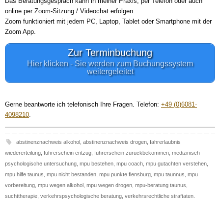
Das Beratungsgespräch kann in meiner Praxis, per Telefon oder auch
online per Zoom-Sitzung / Videochat erfolgen.
Zoom funktioniert mit jedem PC, Laptop, Tablet oder Smartphone mit der
Zoom App.
Zur Terminbuchung
Hier klicken - Sie werden zum Buchungssystem
weitergeleitet
Gerne beantworte ich telefonisch Ihre Fragen. Telefon:
+49 (0)6081-
4098210
.
abstinenznachweis alkohol
,
abstinenznachweis drogen
,
fahrerlaubnis
wiedererteilung
,
führerschein entzug
,
führerschein zurückbekommen
,
medizinisch
psychologische untersuchung
,
mpu bestehen
,
mpu coach
,
mpu gutachten verstehen
,
mpu hilfe taunus
,
mpu nicht bestanden
,
mpu punkte flensburg
,
mpu taunnus
,
mpu
vorbereitung
,
mpu wegen alkohol
,
mpu wegen drogen
,
mpu-beratung taunus
,
suchttherapie
,
verkehrspsychologische beratung
,
verkehrsrechtliche straftaten
.