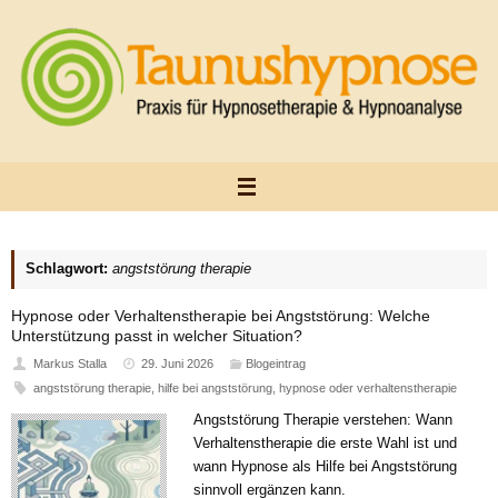
Zum
Inhalt
springen
Schlagwort:
angststörung therapie
Hypnose oder Verhaltenstherapie bei Angststörung: Welche
Unterstützung passt in welcher Situation?
Markus Stalla
29. Juni 2026
Blogeintrag
angststörung therapie
,
hilfe bei angststörung
,
hypnose oder verhaltenstherapie
Angststörung Therapie verstehen: Wann
Verhaltenstherapie die erste Wahl ist und
wann Hypnose als Hilfe bei Angststörung
sinnvoll ergänzen kann.