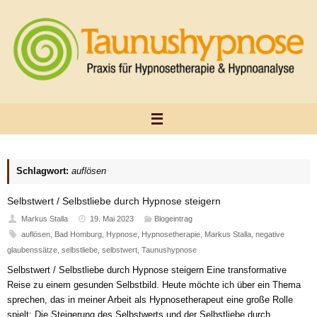
Zum
Inhalt
springen
Schlagwort:
auflösen
Selbstwert / Selbstliebe durch Hypnose steigern
Markus Stalla
19. Mai 2023
Blogeintrag
auflösen
,
Bad Homburg
,
Hypnose
,
Hypnosetherapie
,
Markus Stalla
,
negative
glaubenssätze
,
selbstliebe
,
selbstwert
,
Taunushypnose
Selbstwert / Selbstliebe durch Hypnose steigern Eine transformative
Reise zu einem gesunden Selbstbild. Heute möchte ich über ein Thema
sprechen, das in meiner Arbeit als Hypnosetherapeut eine große Rolle
spielt: Die Steigerung des Selbstwerts und der Selbstliebe durch