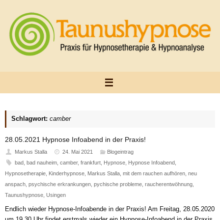
Zum
Inhalt
springen
Schlagwort:
camber
28.05.2021 Hypnose Infoabend in der Praxis!
Markus Stalla
24. Mai 2021
Blogeintrag
bad
,
bad nauheim
,
camber
,
frankfurt
,
Hypnose
,
Hypnose Infoabend
,
Hypnosetherapie
,
Kinderhypnose
,
Markus Stalla
,
mit dem rauchen aufhören
,
neu
anspach
,
psychische erkrankungen
,
pychische probleme
,
raucherentwöhnung
,
Taunushypnose
,
Usingen
Endlich wieder Hypnose-Infoabende in der Praxis! Am Freitag, 28.05.2020
um 19.30 Uhr findet erstmals wieder ein Hypnose-Infoabend in der Praxis