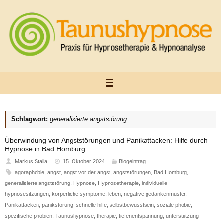
Zum
Inhalt
springen
Schlagwort:
generalisierte angststörung
Überwindung von Angststörungen und Panikattacken: Hilfe durch
Hypnose in Bad Homburg
Markus Stalla
15. Oktober 2024
Blogeintrag
agoraphobie
,
angst
,
angst vor der angst
,
angststörungen
,
Bad Homburg
,
generalisierte angststörung
,
Hypnose
,
Hypnosetherapie
,
individuelle
hypnosesitzungen
,
körperliche symptome
,
leben
,
negative gedankenmuster
,
Panikattacken
,
panikstörung
,
schnelle hilfe
,
selbstbewusstsein
,
soziale phobie
,
spezifische phobien
,
Taunushypnose
,
therapie
,
tiefenentspannung
,
unterstützung