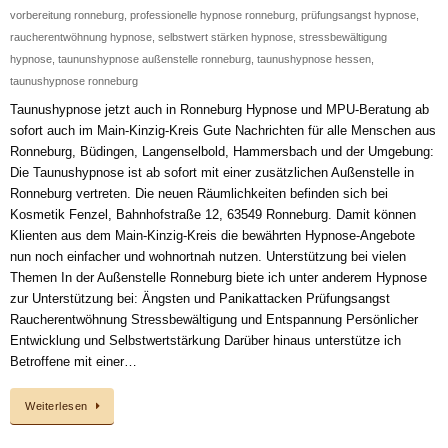
vorbereitung ronneburg
,
professionelle hypnose ronneburg
,
prüfungsangst hypnose
,
raucherentwöhnung hypnose
,
selbstwert stärken hypnose
,
stressbewältigung
hypnose
,
taununshypnose außenstelle ronneburg
,
taunushypnose hessen
,
taunushypnose ronneburg
Taunushypnose jetzt auch in Ronneburg Hypnose und MPU-Beratung ab
sofort auch im Main-Kinzig-Kreis Gute Nachrichten für alle Menschen aus
Ronneburg, Büdingen, Langenselbold, Hammersbach und der Umgebung:
Die Taunushypnose ist ab sofort mit einer zusätzlichen Außenstelle in
Ronneburg vertreten. Die neuen Räumlichkeiten befinden sich bei
Kosmetik Fenzel, Bahnhofstraße 12, 63549 Ronneburg. Damit können
Klienten aus dem Main-Kinzig-Kreis die bewährten Hypnose-Angebote
nun noch einfacher und wohnortnah nutzen. Unterstützung bei vielen
Themen In der Außenstelle Ronneburg biete ich unter anderem Hypnose
zur Unterstützung bei: Ängsten und Panikattacken Prüfungsangst
Raucherentwöhnung Stressbewältigung und Entspannung Persönlicher
Entwicklung und Selbstwertstärkung Darüber hinaus unterstütze ich
Betroffene mit einer…
Weiterlesen