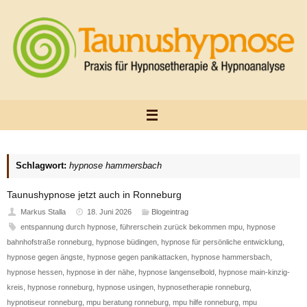
Zum
Inhalt
springen
Schlagwort:
hypnose hammersbach
Taunushypnose jetzt auch in Ronneburg
Markus Stalla
18. Juni 2026
Blogeintrag
entspannung durch hypnose
,
führerschein zurück bekommen mpu
,
hypnose
bahnhofstraße ronneburg
,
hypnose büdingen
,
hypnose für persönliche entwicklung
,
hypnose gegen ängste
,
hypnose gegen panikattacken
,
hypnose hammersbach
,
hypnose hessen
,
hypnose in der nähe
,
hypnose langenselbold
,
hypnose main-kinzig-
kreis
,
hypnose ronneburg
,
hypnose usingen
,
hypnosetherapie ronneburg
,
hypnotiseur ronneburg
,
mpu beratung ronneburg
,
mpu hilfe ronneburg
,
mpu