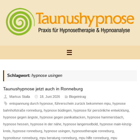
Zum
Inhalt
springen
Schlagwort:
hypnose usingen
Taunushypnose jetzt auch in Ronneburg
Markus Stalla
18. Juni 2026
Blogeintrag
entspannung durch hypnose
,
führerschein zurück bekommen mpu
,
hypnose
bahnhofstraße ronneburg
,
hypnose büdingen
,
hypnose für persönliche entwicklung
,
hypnose gegen ängste
,
hypnose gegen panikattacken
,
hypnose hammersbach
,
hypnose hessen
,
hypnose in der nähe
,
hypnose langenselbold
,
hypnose main-kinzig-
kreis
,
hypnose ronneburg
,
hypnose usingen
,
hypnosetherapie ronneburg
,
hypnotiseur ronneburg
,
mpu beratung ronneburg
,
mpu hilfe ronneburg
,
mpu