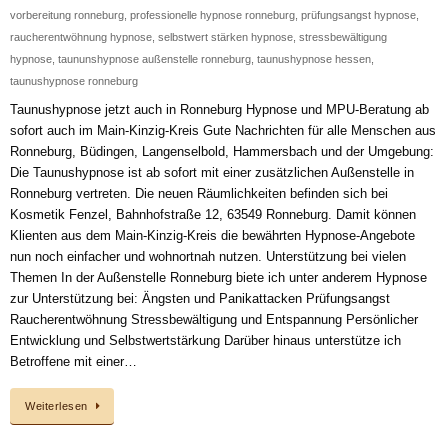
vorbereitung ronneburg
,
professionelle hypnose ronneburg
,
prüfungsangst hypnose
,
raucherentwöhnung hypnose
,
selbstwert stärken hypnose
,
stressbewältigung
hypnose
,
taununshypnose außenstelle ronneburg
,
taunushypnose hessen
,
taunushypnose ronneburg
Taunushypnose jetzt auch in Ronneburg Hypnose und MPU-Beratung ab
sofort auch im Main-Kinzig-Kreis Gute Nachrichten für alle Menschen aus
Ronneburg, Büdingen, Langenselbold, Hammersbach und der Umgebung:
Die Taunushypnose ist ab sofort mit einer zusätzlichen Außenstelle in
Ronneburg vertreten. Die neuen Räumlichkeiten befinden sich bei
Kosmetik Fenzel, Bahnhofstraße 12, 63549 Ronneburg. Damit können
Klienten aus dem Main-Kinzig-Kreis die bewährten Hypnose-Angebote
nun noch einfacher und wohnortnah nutzen. Unterstützung bei vielen
Themen In der Außenstelle Ronneburg biete ich unter anderem Hypnose
zur Unterstützung bei: Ängsten und Panikattacken Prüfungsangst
Raucherentwöhnung Stressbewältigung und Entspannung Persönlicher
Entwicklung und Selbstwertstärkung Darüber hinaus unterstütze ich
Betroffene mit einer…
Weiterlesen