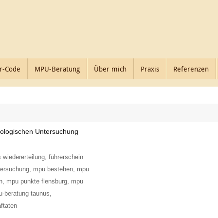
r-Code
MPU-Beratung
Über mich
Praxis
Referenzen
hologischen Untersuchung
s wiedererteilung
,
führerschein
tersuchung
,
mpu bestehen
,
mpu
n
,
mpu punkte flensburg
,
mpu
-beratung taunus
,
aftaten