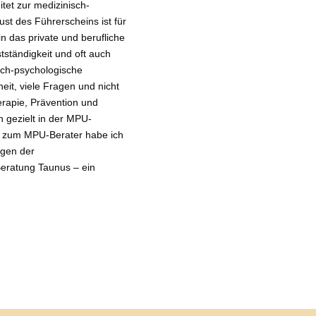
et zur medizinisch-
st des Führerscheins ist für
n das private und berufliche
stständigkeit und oft auch
sch-psychologische
it, viele Fragen und nicht
erapie, Prävention und
n gezielt in der MPU-
ng zum MPU-Berater habe ich
ngen der
eratung Taunus – ein