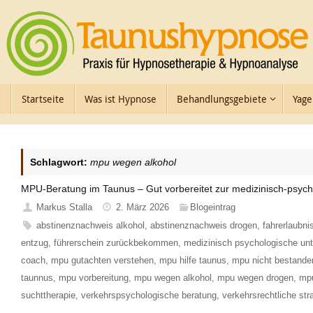
Zum
Inhalt
springen
Zum
Startseite
Was ist Hypnose
Behandlungsgebiete
Yage
Inhalt
springen
Schlagwort:
mpu wegen alkohol
MPU-Beratung im Taunus – Gut vorbereitet zur medizinisch-psyc
Markus Stalla
2. März 2026
Blogeintrag
abstinenznachweis alkohol
,
abstinenznachweis drogen
,
fahrerlaubni
entzug
,
führerschein zurückbekommen
,
medizinisch psychologische un
coach
,
mpu gutachten verstehen
,
mpu hilfe taunus
,
mpu nicht bestande
taunnus
,
mpu vorbereitung
,
mpu wegen alkohol
,
mpu wegen drogen
,
mpu
suchttherapie
,
verkehrspsychologische beratung
,
verkehrsrechtliche str