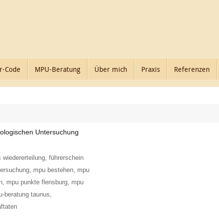
r-Code
MPU-Beratung
Über mich
Praxis
Referenzen
hologischen Untersuchung
s wiedererteilung
,
führerschein
tersuchung
,
mpu bestehen
,
mpu
n
,
mpu punkte flensburg
,
mpu
-beratung taunus
,
aftaten