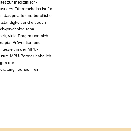
et zur medizinisch-
st des Führerscheins ist für
n das private und berufliche
stständigkeit und oft auch
sch-psychologische
it, viele Fragen und nicht
erapie, Prävention und
n gezielt in der MPU-
ng zum MPU-Berater habe ich
ngen der
eratung Taunus – ein