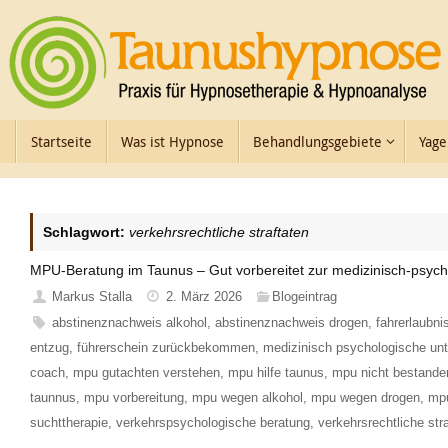
Zum
Inhalt
springen
Zum
Startseite
Was ist Hypnose
Behandlungsgebiete
Yage
Inhalt
springen
Schlagwort:
verkehrsrechtliche straftaten
MPU-Beratung im Taunus – Gut vorbereitet zur medizinisch-psyc
Markus Stalla
2. März 2026
Blogeintrag
abstinenznachweis alkohol
,
abstinenznachweis drogen
,
fahrerlaubni
entzug
,
führerschein zurückbekommen
,
medizinisch psychologische un
coach
,
mpu gutachten verstehen
,
mpu hilfe taunus
,
mpu nicht bestande
taunnus
,
mpu vorbereitung
,
mpu wegen alkohol
,
mpu wegen drogen
,
mpu
suchttherapie
,
verkehrspsychologische beratung
,
verkehrsrechtliche str